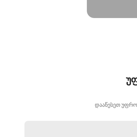
უფ
დააწესეთ უფრო