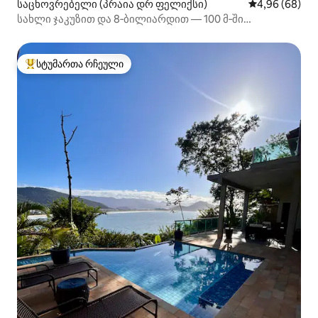
საცხოვრებელი (პრაია დრ ფელიქსი)
საშუალო შეფა
4,96 (68)
სახლი ჯაკუზით და 8‑ბილიარდით — 100 მ‑ში
ფელიქს‑ბიჩიდან
სტუმართა რჩეული
სტუმართა რჩეული მოწინავე ვარიანტი