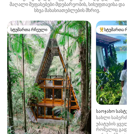
მაღალი შეფასებები მდებარეობის, სისუფთავისა და
სხვა მახასიათებლების მხრივ.
სტუმართა რჩეული
სტუმართა რჩე
სტუმართა რჩეული
სტუმართა რჩეული
საოჯახო სასტუმრ
უე მირიმ)
სახლი საბერძნე
Promontory Site
უბატუბის ყველაზ
რომელიც გადაჰ