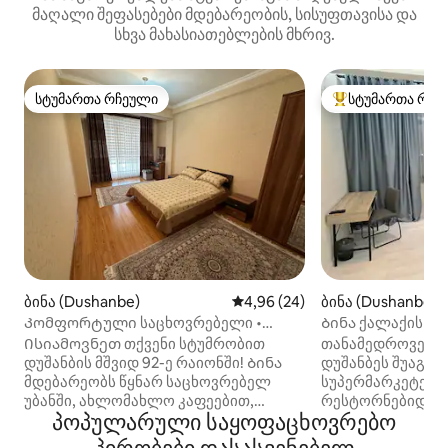
მაღალი შეფასებები მდებარეობის, სისუფთავისა და
სხვა მახასიათებლების მხრივ.
სტუმართა რჩეული
სტუმართა რჩე
სტუმართა რჩეული
სტუმართა რჩეული
ბინა (Dushanbe)
საშუალო შეფასებაა 5‑დან 4,
4,96 (24)
ბინა (Dushanbe)
Კომფორტული საცხოვრებელი •
Ბინა ქალაქის ცე
მშვიდი სივრცე
Ისიამოვნეთ თქვენი სტუმრობით
თანამედროვე და
დუშანბის მშვიდ 92-ე რაიონში! Ბინა
დუშანბეს შუაგულ
მდებარეობს წყნარ საცხოვრებელ
სუპერმარკეტები
უბანში, ახლომახლო კაფეებით,
რესტორნებიდან,
პოპულარული საყოფაცხოვრებო
საცხობებითა და სუპერმარკეტებით,
ბარებიდან და ა.
სომონის გამზირის მოშორებით —
წუთის სავალზე. 