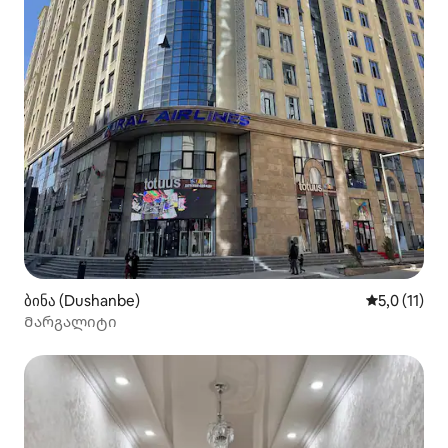
ბინა (Dushanbe)
საშუალო შე
5,0 (11)
Მარგალიტი