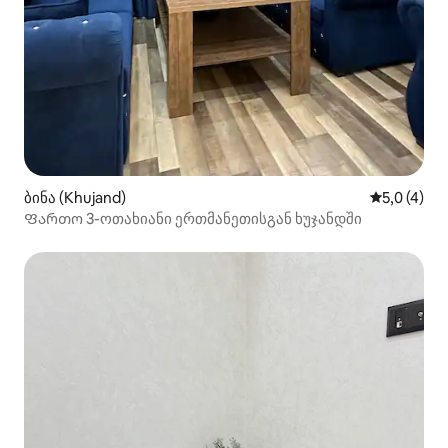
ბინა (Khujand)
საშუალო შ
5,0 (4)
Ფართო 3-ოთახიანი ერთმანეთისგან ხუჯანდში