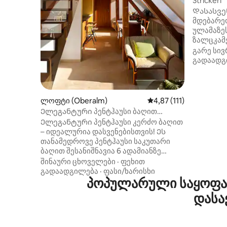
Strickerl
Დასასვენ
მდებარე
ულამაზე
ზალცკამერგუტში.
880 მეტრ
გარე სივ
სტუმრებ
გადაადგ
აგრძნობინებს. Ჩვ
შესაძლე
დასვენე
Აღჭურვი
ლოფტი (Oberalm)
საშუალო შეფასებაა 5‑
4,87 (111)
მისაღებ
Ელეგანტური პენტჰაუსი ბაღით
ასევე სა
ზალცბურგთან
Ელეგანტური პენტჰაუსი კერძო ბაღით
შეგიძლი
– იდეალურია დასვენებისთვის! Ეს
დასასვე
თანამედროვე პენტჰაუსი საკუთარი
რამდენი
ბაღით შესანიშნავია 6 ადამიანზე
Მოუთმენ
გათვლილი ხანმოკლე
შინაური ცხოველები
·
ფეხით
მოგზაურობისთვის ან დასასვენებლად.
გადაადგილება
·
ფასი/ხარისხი
Ზალცბურგთან ახლოს მდებარეობს
პოპულარული საყოფაც
დიდი სააბაზანო, სამი საძინებელი,
დასა
მისაღები/სასადილო ოთახი და
სამზარეულო, საიდანაც მთის
შესანიშნავი ხედები იშლება.