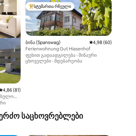
სტუმართა რჩეული
სტუმართა რჩეული მოწინავე ვარიანტი
ბინა (Spanswag)
საშუალო შეფასებაა 5
4,98 (60)
Ferienwohnung Gut Hiasenhof
ფეხით გადაადგილება
·
შინაური
ცხოველები
·
მდებარეობა
ილვა
საშუალო შეფასებაა 5‑დან 4,86, 81 მიმოხილვა
4,86 (81)
აფხულო
ური
კერძო საცხოვრებლები