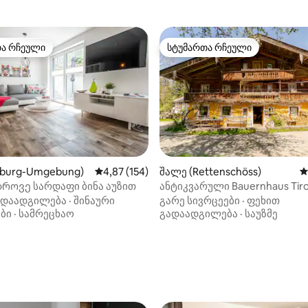
თა რჩეული
სტუმართა რჩეული
თა რჩეული
სტუმართა რჩეული
lzburg-Umgebung)
საშუალო შეფასებაა 5‑დან 4,87, 154 მიმოხ
4,87 (154)
შალე (Rettenschöss)
ს
როვე სარდაფი ბინა აუზით
ანტიკვარული Bauernhaus Tiro
Walchsee Kaiserwinkl
ადაადგილება
·
შინაური
გარე სივრცეები
·
ფეხით
ბი
·
სამრეცხაო
გადაადგილება
·
საუზმე
დან 4,86, 163 მიმოხილვა