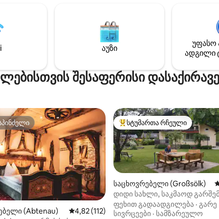
უფასო 
i
აუზი
ადგილი 
ელებისთვის შესაფერისი დასაქირავ
სპინძელი
სტუმართა რჩეული
სპინძელი
სტუმართა რჩეული მოწინავე ვ
საცხოვრებელი (Großsölk)
ს
დიდი სახლი, საკმაოდ გარშე
ლამაზი ბაღი
ფეხით გადაადგილება
·
გარე
‑დან 4,9, 396 მიმოხილვა
ბელი (Abtenau)
საშუალო შეფასებაა 5‑დან 4,82, 112 მიმოხ
4,82 (112)
სივრცეები
·
სამზარეულო