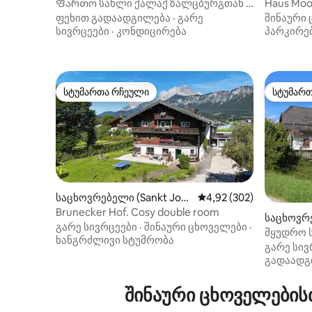
ei Salzburg)
Ფართო სახლი ქალაქ ზალცბურგთან /
Haus Moo
ტბის ტერიტორიასთან ახლოს
საუნით
ფეხით გადაადგილება
·
გარე
შინაური
სივრცეები
·
კონდიცირება
პარკირე
სტუმართა რჩეული
სტუმარ
სტუმართა რჩეული
სტუმარ
საცხოვრებელი (Sankt Joh
საშუალო შეფასებაა 5‑
4,92 (302)
ann in Tirol)
Brunecker Hof. Cosy double room
საცხოვრე
გარე სივრცეები
·
შინაური ცხოველები
·
am Hallst
მყუდრო 
ხანგრძლივი სტუმრობა
ზალცკამ
გარე სივ
გადაადგ
შინაური ცხოველების