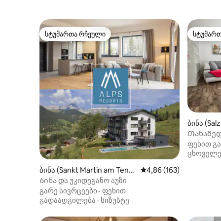
სტუმართა რჩეული
სტუმარ
სტუმართა რჩეული
სტუმარ
ბინა (Sa
Თანამედ
ფეხით გ
ცხოველე
ბინა (Sankt Martin am Tenn
საშუალო შეფასებაა 5‑
4,86 (163)
engebirge)
Ბინა და უკიდეგანო აუზი
გარე სივრცეები
·
ფეხით
გადაადგილება
·
სიზუსტე