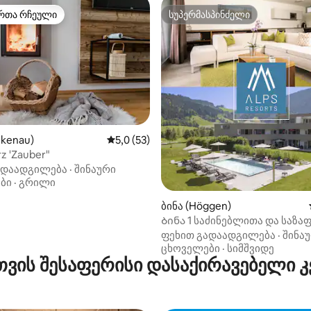
რთა რჩეული
სუპერმასპინძელი
ა რჩეული მოწინავე ვარიანტი
სუპერმასპინძელი
 5‑დან 5,0, 7 მიმოხილვა
nkenau)
საშუალო შეფასებაა 5‑დან 5,0, 53 მიმოხ
5,0 (53)
z 'Zauber"
ადაადგილება
·
შინაური
ბი
·
გრილი
ბინა (Höggen)
Ბინა 1 საძინებლითა და საზ
აუზით
ფეხით გადაადგილება
·
შინა
ცხოველები
·
სიმშვიდე
თვის შესაფერისი დასაქირავებელი 