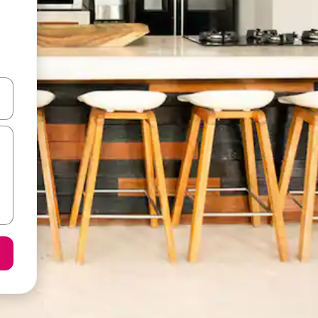
ციისთვის გამოიყენეთ კლავიშები ზემოთ/ქვემოთ მიმართული ისრებით 