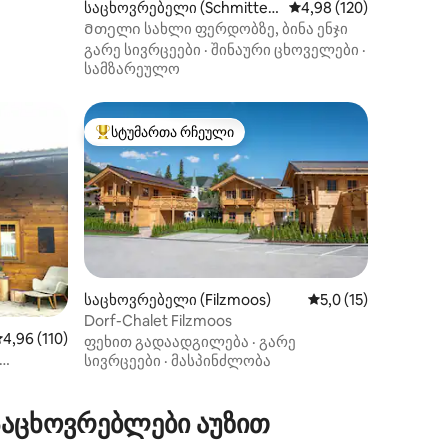
საცხოვრებელი (Schmitte
საშუალო შეფასებაა 5
4,98 (120)
n)
Მთელი სახლი ფერდობზე, ბინა ენჯი
გარე სივრცეები
·
შინაური ცხოველები
·
სამზარეულო
სტუმართა რჩეული
არიანტი
სტუმართა რჩეული მოწინავე ვარიანტი
საცხოვრებელი (Filzmoos)
საშუალო შეფასებაა
5,0 (15)
ილვა
Dorf-Chalet Filzmoos
აშუალო შეფასებაა 5‑დან 4,96, 110 მიმოხილვა
4,96 (110)
ფეხით გადაადგილება
·
გარე
სივრცეები
·
მასპინძლობა
საცხოვრებლები აუზით