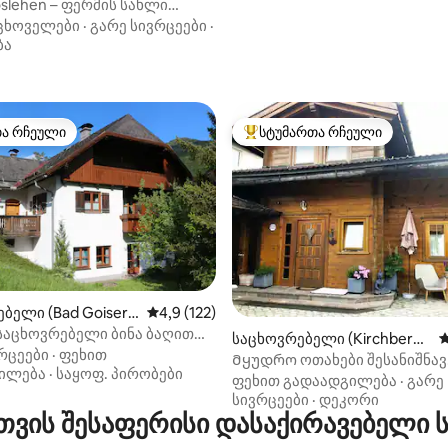
slehen – ფერმის სახლი
 ცხოველები
·
გარე სივრცეები
·
ბა
თა რჩეული
სტუმართა რჩეული
თა რჩეული
სტუმართა რჩეული მოწინავე ვ
დან 4,92, 302 მიმოხილვა
ბელი (Bad Goisern
საშუალო შეფასებაა 5‑დან 4,9, 122 მიმოხ
4,9 (122)
ättersee)
საცხოვრებელი ბინა ბაღით
საცხოვრებელი (Kirchberg i
ს
ერგუტში
რცეები
·
ფეხით
n Tirol)
Მყუდრო ოთახები შესანიშნავ
ილება
·
საყოფ. პირობები
ადგილას, საუზმის ჩათვლით.
ფეხით გადაადგილება
·
გარე
სივრცეები
·
დეკორი
თვის შესაფერისი დასაქირავებელი 