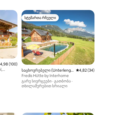
სტუმართა რჩეული
სტუმართა რჩეული
ილვა
აშუალო შეფასებაა 5‑დან 4,98, 100 მიმოხილვა
4,98 (100)
l,
საცხოვრებელი (Unterlengd
საშუალო შეფასებაა 5
4,82 (34)
orf)
Fredis Hütte by Interhome
გარე სივრცეები
·
გათბობა
·
თხილამურებით სრიალი