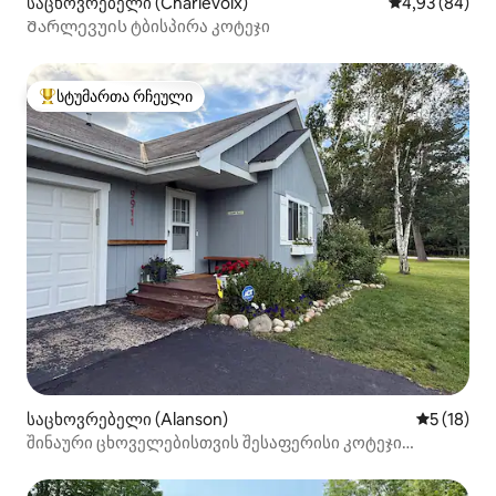
საცხოვრებელი (Charlevoix)
საშუალო შეფა
4,93 (84)
Შარლევუის ტბისპირა კოტეჯი
სტუმართა რჩეული
სტუმართა რჩეული მოწინავე ვარიანტი
საცხოვრებელი (Alanson)
საშუალო შ
5 (18)
შინაური ცხოველებისთვის შესაფერისი კოტეჯი
2,5 აკრზე | პეტოსკის მახლობლად