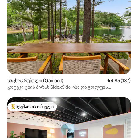
საცხოვრებელი (Gaylord)
საშუალო შეფა
4,85 (137)
კოტეჯი ტბის პირას SidexSide‑ისა და გოლფის
მოყვარულთათვის
სტუმართა რჩეული
სტუმართა რჩეული მოწინავე ვარიანტი