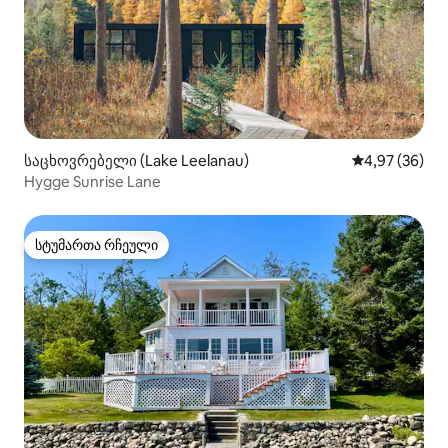
საცხოვრებელი (Lake Leelanau)
საშუალო შეფა
4,97 (36)
Hygge Sunrise Lane
სტუმართა რჩეული
სტუმართა რჩეული