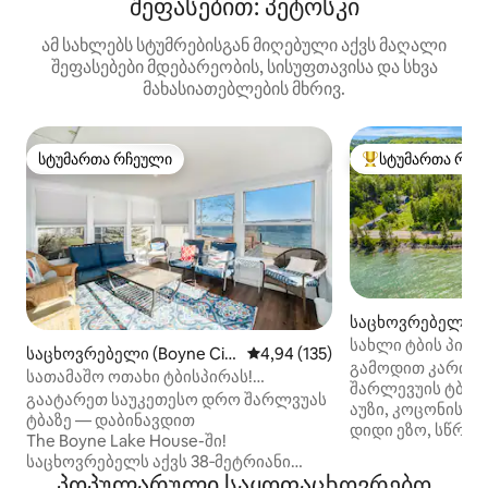
შეფასებით: პეტოსკი
ამ სახლებს სტუმრებისგან მიღებული აქვს მაღალი
შეფასებები მდებარეობის, სისუფთავისა და სხვა
მახასიათებლების მხრივ.
სტუმართა რჩეული
სტუმართა რჩე
სტუმართა რჩეული
სტუმართა რჩეული
საცხოვრებელი (B
y)
სახლი ტბის პირა
საცხოვრებელი (Boyne Cit
საშუალო შეფასებაა 5‑დან 4,9
4,94 (135)
ჯაკუზი, კოცონის
გამოდით კარიდა
y)
სათამაშო ოთახი ტბისპირას!
შარლევუის ტბაში
ბოინ‑მაუნტინთან
გაატარეთ საუკეთესო დრო შარლვუას
აუზი, კოცონის დ
ტბაზე — დაბინავდით
დიდი ეზო, სწრაფ
The Boyne Lake House-ში!
აღჭურვილი სამ
საცხოვრებელს აქვს 38‑მეტრიანი
იდეალური დასვე
პოპულარული საყოფაცხოვრებო
სანაპირო ზოლი, რომლიდანაც