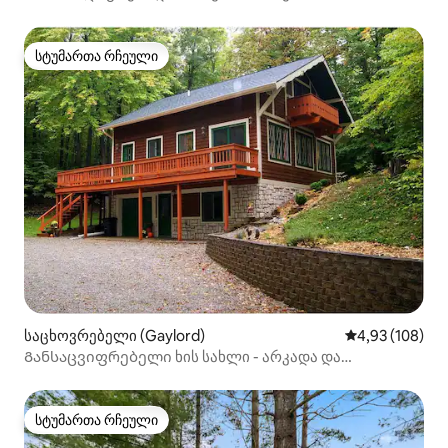
თოვლისთვის. 3 ‑ იანი საწოლი!
სტუმართა რჩეული
სტუმართა რჩეული
საცხოვრებელი (Gaylord)
საშუალო შეფა
4,93 (108)
Განსაცვიფრებელი ხის სახლი - არკადა და
პიკლბოლი - სძინავს 13
სტუმართა რჩეული
სტუმართა რჩეული