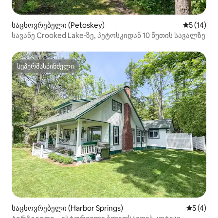
საცხოვრებელი (Petoskey)
საშუალო შ
5 (14)
სავანე Crooked Lake‑ზე, პეტოსკიდან 10 წუთის სავალზე
სუპერმასპინძელი
სუპერმასპინძელი
საცხოვრებელი (Harbor Springs)
საშუალო 
5 (4)