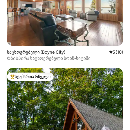
საცხოვრებელი (Boyne City)
საშუალო შ
5 (10)
Ტბისპირა საცხოვრებელი ბოინ-სიტიში
სტუმართა რჩეული
სტუმართა რჩეული მოწინავე ვარიანტი