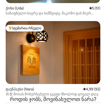
ქოხი (Uda)
საშუალო 
5 (51)
საზაფხულო სიგრე და სიმშვიდე. მაკომო ტას მიერ
გარშემორტყმული მთლიანად დასაქირავებელი ძველი
სახლი „მაკომო ჰაუსი“
სტუმართა რჩეული
სტუმართა რჩეული მოწინავე ვარიანტი
ტაუნჰაუსი (Nara)
საშუალო შეფა
4,99 (92)
肖舍 შოიას მოხერხებული ჯგუფი მხოლოდ ყოველ დღე
როდის ჯობს, მოვინახულოთ ნარა?