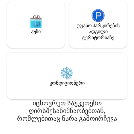
სტაციის ხმაური
ტოსტერით, მაცივრით, ქვაბებით,
გარემოში, მათ ო
სამზარეულოს ნივთებით და ა.შ.
ვუტოვებთ და ვეგ
Ისიამოვნეთ საჭმლის ერთად
ვთავაზობთ.(ოთა
მომზადებით, ბაღის ყურებით და
თითქმის ყველა 
უფასო პარკირების
ჩაძირული მაგიდის გარშემო
შეძენა.) გთხოვთ
აუზი
ადგილი
შეკრებით ცხელი ქოთნისთვის! Არის
ნიშიმურას საცხ
ტერიტორიაზე
ორი უნიტაზი და ორი საშხაპე ოთახი.
ნარა‑ჩოში სიწყნ
სასტუმროს მსგავსი პირობები
საკუთარი გულის 
არ არის, მაგრამ გაგვიხარდება, თუ
ნოსტალგიურ გარემოში მშვიდად
გაატარებთ დროს. მხოლოდ
საძინებლებია, სულ 3 ოთახი (4 ოთახი,
თუ დიდ იაპონურ სტილში მოწყობილ
ოთახს გაყოფთ). Მას ადამიანების
კონდიციონერი
რაოდენობის მიხედვით მოვამზადებთ.
Თუ ოთახის განაწილების მოთხოვნები
გაქვთ, შემატყობინეთ.
იცხოვრეთ საუკეთესო
ღირსშესანიშნაობებთან,
რომლებითაც ნარა გამოირჩევა