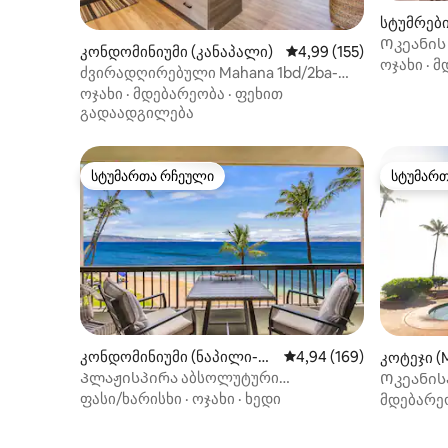
სტუმრებ
ლეა)
Ოკეანის 
კონდომინიუმი (კანაპალი)
საშუალო შეფასებაა 5‑
4,99 (155)
პირადი 
ოჯახი
·
მ
ძვირადღირებული Mahana 1bd/2ba-
ულამაზესი ხედები-უფასო პარკი/WiFi
ოჯახი
·
მდებარეობა
·
ფეხით
გადაადგილება
სტუმართა რჩეული
სტუმარ
სტუმართა რჩეული
სტუმარ
კონდომინიუმი (ნაპილი-ჰ
საშუალო შეფასებაა 5‑
4,94 (169)
კოტეჯი (M
ონოკოვაი)
Პლაჟისპირა აბსოლუტური
Ოკეანისპ
რაოდენობა მილიონნახევრიანი
საძინებლ
ფასი/ხარისხი
·
ოჯახი
·
ხედი
მდებარე
ხედებით!
განსაცვ