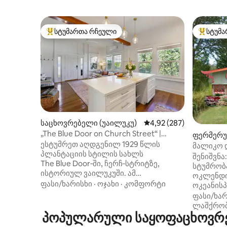
სტუმართა რჩეული
სტუმა
სტუმართა რჩეული მოწინავე ვარიანტი
სტუმართ
საცხოვრებელი (უაილუკუ)
საშუალო შეფასებაა 5‑
4,92 (287)
„The Blue Door on Church Street“ |
ფერმერუ
ვინტაჟური ერთსაძინებლიანი
ესტუმრეთ აღდგენილ 1929 წლის
ლი (ჰაიკ
მალიკო 
პლანტაციის სტილის სახლს
შენიშვნ
The Blue Door‑ში, ჩერჩ‑სტრიტზე,
სტუმრობ
ისტორიულ ვაილუკუში. ამ
ოკლენდი
ერთსაძინებლიან პირად
ფასი/ხარისხი
·
ოჯახი
·
კომფორტი
ოკეანის
საცხოვრებელში არის „Helix“-ის
სახლები
ფასი/ხარ
კინგ‑ზომის საწოლი, „მემორი‑ფოუმის“
იძულებუ
ლაშქრო
მასალით გაწყობილი კვინ‑ზომის
პოპულარული საყოფაცხოვრებ
დატოვოს
საძინებელი დივანი, მაღალი ჭერი, ხის
ფერმერუ