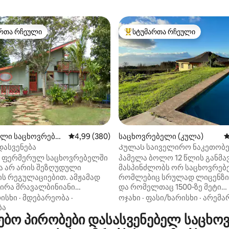
რთა რჩეული
სტუმართა რჩეული
ა რჩეული მოწინავე ვარიანტი
სტუმართა რჩეული მოწინავე ვ
დან 4,92, 287 მიმოხილვა
ლი საცხოვრებე
საშუალო შეფასებაა 5‑დან 4,99, 380 მიმოხ
4,99 (380)
საცხოვრებელი (კულა)
ს
უ-პაუელა)
დასვენება
Კულას საიველირო ნაკეთობები
ჯაკუზი და გასაოცარი ხედები!
ა: ფერმერულ საცხოვრებელში
პამელა ბოლო 12 წლის განმ
ა არ არის შეზღუდული
მასპინძლობს ორ საცხოვრებ
ს რეგულაციებით. ამჟამად
რომლებიც სრულად ლიცენზ
პირა მრავალბინიანი
და რომელთაც 1500‑ზე მეტი
ს ბევრი მფლობელი
ხუთვარსკვლავიანი მიმოხილვ
ისხი
·
მდებარეობა
·
ოჯახი
·
ფასი/ხარისხი
·
არემა
ლია, რომ თანდათანობით
მაგრამ Kula Jewel მთლიანად
ბა
ო პირობები დასასვენებელ საცხოვ
 საცხოვრებელი.
2023 წლის მაუის ხანძრებში.
ლი საცხოვრებლები
ახალი სამკაულის მშენებლო