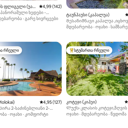
ის ფლიგელი (უაი
საშუალო შეფასებაა 5‑დან 4,99, 142 მიმოხ
4,99 (142)
პანორამული ხედები -
დან 4,99, 155 მიმოხილვა
ტაუნჰაუსი (კაპალუა)
ს
ოჰანა
დებარეობა
·
გარე სივრცეები
Შესანიშნავი კაპალუა ,იცხოვრეთ 7
ღამით, გადაიხადეთ მხოლოდ 
მდებარეობა
·
ოჯახი
·
სამზარ
თა რჩეული
სტუმართა რჩეული
თა რჩეული
სტუმართა რჩეული მოწინავე ვ
დან 4,94, 169 მიმოხილვა
კოტეჯი (კიჰეი)
ს
olokai)
საშუალო შეფასებაა 5‑დან 4,95, 127 მიმოხ
4,95 (127)
Ლუქს-კლასის კოტეჯი,ზღვის
ირა 2-საძინებლიანი 2-
სპა-დახურეთ პლაჟთან,სას
იანი კოტეჯი,
ოჯახი
·
მდებარეობა
·
წვდომა
ობა
·
ოჯახი
·
კომფორტი
იფრებელი ხედები