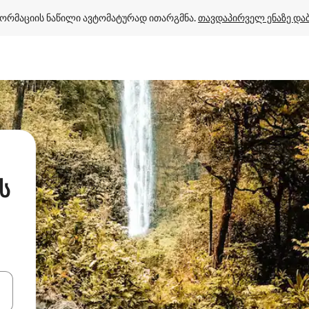
ორმაციის ნაწილი ავტომატურად ითარგმნა. 
თავდაპირველ ენაზე და
ს
ციისთვის გამოიყენეთ კლავიშები ზემოთ/ქვემოთ მიმართული ისრებით 