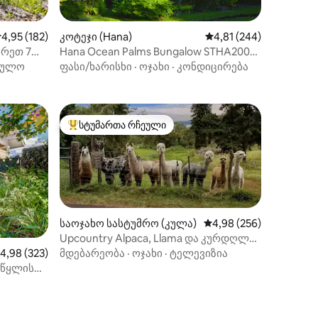
ილვა
აშუალო შეფასებაა 5‑დან 4,95, 182 მიმოხილვა
4,95 (182)
კოტეჯი (Hana)
საშუალო შეფასებაა 5
4,81 (244)
Hana Ocean Palms Bungalow STHA2009-
6 !
003
ეულო
ფასი/ხარისხი
·
ოჯახი
·
კონდიცირება
სტუმართა რჩეული
არიანტი
სტუმართა რჩეული მოწინავე ვარიანტი
საოჯახო სასტუმრო (კულა)
საშუალო შეფასებაა 5‑
4,98 (256)
Upcountry Alpaca, Llama და კურდღლის
სამუშაო ფერმა
აშუალო შეფასებაა 5‑დან 4,98, 323 მიმოხილვა
4,98 (323)
მდებარეობა
·
ოჯახი
·
ტელევიზია
ილვა
 წყლის
ადილო