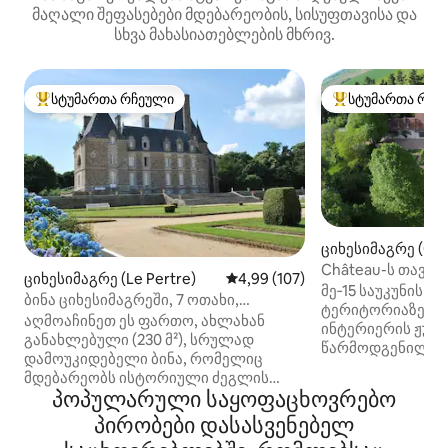
მაღალი შეფასებები მდებარეობის, სისუფთავისა და
სხვა მახასიათებლების მხრივ.
სტუმართა რჩეული
სტუმართა რჩე
სტუმართა რჩეული მოწინავე ვარიანტი
სტუმართა რჩეული
ციხესიმაგრე (Chi
Château-ს თავლ
ციხესიმაგრე (Le Pertre)
საშუალო შეფასებაა 5‑დან 4,9
4,99 (107)
ბაღით
მე‑15 საუკუნის ს
ბინა ციხესიმაგრეში, 7 ოთახი,
ტერიტორიაზე, 
4 საძინებელი
აღმოაჩინეთ ეს ფართო, ახლახან
ინტერიერის ჟურ
განახლებული (230 მ²), სრულად
წარმოდგენილი, 
დამოუკიდებელი ბინა, რომელიც
ლამაზად გადაკე
მდებარეობს ისტორიული ძეგლის
ყოფილი მარნები
პოპულარული საყოფაცხოვრებო
სტატუსის მქონე საგვარეულო
გარშემორტყმულ
ციხესიმაგრის მეორე სართულზე და
პირობები დასასვენებელ
ბაღებით და რომლ
რომლიდანაც შესანიშნავი
10‑აკრიანი ტრიუ