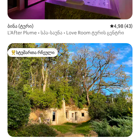
ბინა (ტური)
საშუალო შეფა
4,98 (43)
L'After Plume • სპა-საუნა • Love Room ტურის ცენტრი
სტუმართა რჩეული
სტუმართა რჩეული მოწინავე ვარიანტი