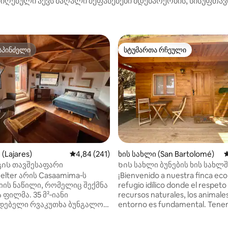
იღებული აქვს მაღალი შეფასებები მდებარეობის, სისუფთავის
სპინძელი
სტუმართა რჩეული
სპინძელი
სტუმართა რჩეული
ა 5‑დან 5, 96 მიმოხილვა
(Lajares)
საშუალო შეფასებაა 5‑დან 4,84, 241 მიმოხ
4,84 (241)
ხის სახლი (San Bartolomé)
ს
ის თავშესაფარი
Ხის სახლი ბუნების ხის სახლშ
CabanaLanz
helter არის Casaamima‑ს
¡Bienvenido a nuestra finca eco
ის ნაწილი, რომელიც შექმნა
refugio idílico donde el respeto
 ფილმა. 35 მ²‑იანი
recursos naturales, los animales
დებელი რვაკუთხა ბუნგალო,
entorno es fundamental. Ten
შვიდი და ბუნებით
cabañas y una casita rural, dis
რტყმული, მდებარეობს ჩიხის
equilibrio con la naturaleza. En