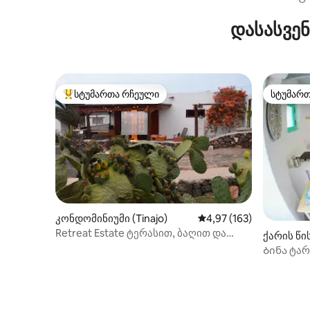
Nature
დასასვე
სტუმართა რჩეული
სტუმარ
სტუმართა რჩეული მოწინავე ვარიანტი
სტუმარ
კონდომინიუმი (Tinajo)
საშუალო შეფასებაა 5‑
4,97 (163)
Retreat Estate ტერასით, ბაღით და
ქარის წის
ოკეანის ხედით
Ბინა ტა