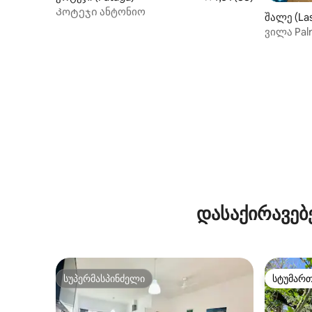
Კოტეჯი ანტონიო
შალე (Las
ვილა Pal
დასაქირავებ
სუპერმასპინძელი
სტუმარ
სუპერმასპინძელი
სტუმარ