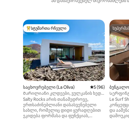
ამ დასაქირავებელ მიკროსახლებს მ
სტუმართა რჩეული
სუპერმა
სტუმართა რჩეული მოწინავე ვარიანტი
სუპერმა
საცხოვრებელი (La Oliva)
საშუალო შეფასება
5 (96)
ბუნგალო 
Მარილიანი კლდეები, ვულკანის ხედი
Სერფინგ
ლაჟარესში
Salty Rocks არის თანამედროვე,
Le Surf S
ერთსაძინებლიანი დასასვენებელი
კონცეფცი
სახლი, რომელიც დიდი ყურადღებით
და ააშენა
ეკიდება ფორმასა და ფუნქციას,
დამოუკი
ელეგანტურ დიზაინს, უამრავ
ძალიან მ
კომფორტსა და აღჭურვილობას,
გარშემო