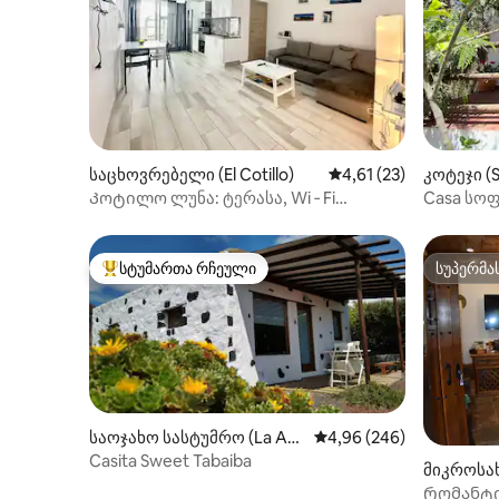
საცხოვრებელი (El Cotillo)
საშუალო შეფასებაა 5
4,61 (23)
კოტეჯი (
Კოტილო ლუნა: ტერასა, Wi ‑ Fi
Casa სოფ
კავშირი, პარკინგი
სტუმართა რჩეული
სუპერმა
სტუმართა რჩეული მოწინავე ვარიანტი
სუპერმა
საოჯახო სასტუმრო (La Aso
საშუალო შეფასებაა 5‑
4,96 (246)
mada)
Casita Sweet Tabaiba
მიკროსა
Რომანტი