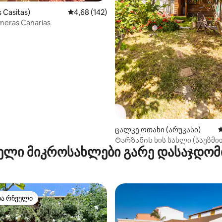
 Casitas)
საშუალო შეფასებაა 5‑დან 4,68, 142 მიმოხ
4,68 (142)
meras Canarias
ცალკე ოთახი (არუკასი)
ს
Ტარზანის ხის სახლი (საუზმი
ელი მიკროსახლები გარე დასაჯდო
თა რჩეული
თა რჩეული