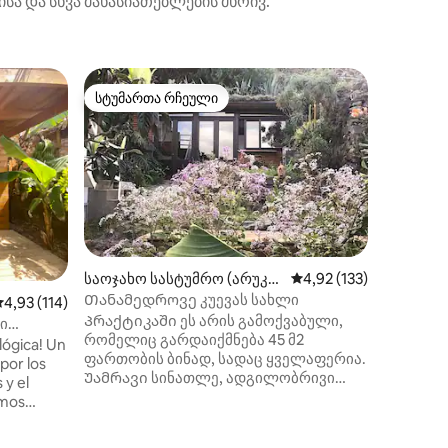
ა და სხვა მახასიათებლების მხრივ.
საცხოვრე
სტუმართა რჩეული
სტუმ
სტუმართა რჩეული
სტუმარ
Gatti St
GATTI ST
აერთიან
სიმარტი
მასალებ
უნიკალუ
იძლევა. 
ლანსარო
შთამბეჭ
საოჯახო სასტუმრო (არუკა
საშუალო შეფასებაა 5
4,92 (133)
პანორამ
სი)
Თანამედროვე კუევას სახლი
ილვა
აშუალო შეფასებაა 5‑დან 4,93, 114 მიმოხილვა
4,93 (114)
ლახარეს
Პრაქტიკაში ეს არის გამოქვაბული,
სტრატეგ
ი
რომელიც გარდაიქმნება 45 მ2
ექსკლუზ
lógica! Un
ფართობის ბინად, სადაც ყველაფერია.
კონფიდ
 por los
Უამრავი სინათლე, ადგილობრივი
ელეგანტ
 y el
მცენარეულობა და პირდაპირი
ავთენტ
emos
გასასვლელი მთაზე, მთაში
და სერფ
eñadas en
დასასვენებელი ადგილებით,
ადგილებ
contrarán