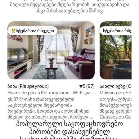
მაღალი შეფასებები მდებარეობის, სისუფთავისა და
სხვა მახასიათებლების მხრივ.
სტუმართა რჩეული
სტუმართა რჩეულ
სტუმართა რჩეული მოწინავე ვარიანტი
სტუმართა რჩეულ
ბინა (Rieupeyroux)
საშუალო შეფასებაა 5‑დან 
5 (97)
სახლი ხეზე (Céne
Havre de paix à Rieupeyroux – Wi-Fi და
Maison perché Idy
კომფორტი
ეს 37 მ²-იანი დამოუკიდებელი
Მოგესალმებით Id
საცხოვრებელი მდებარეობს
შთაბეჭდილების 
რიუპეირუში. მოდით და აღმოაჩინეთ
მწვანე გარემოში მდ
მშვიდი და თბილი ადგილი, რომელიც
Causses du Querc
პოპულარული საყოფაცხოვრებო
იდეალურია ორსთვის სასვენად. თქვენ
მსოფლიო geopark
ისარგებლებთ სრულად აღჭურვილი
ყველაზე ვარსკვ
პირობები დასასვენებელ
სივრცით: აღჭურვილი სამზარეულო.
ცის ქვეშ საფრანგ