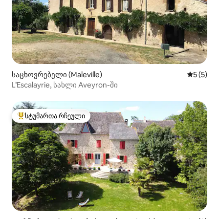
საცხოვრებელი (Maleville)
საშუალო 
5 (5)
L’Escalayrie, სახლი Aveyron-ში
სტუმართა რჩეული
სტუმართა რჩეული მოწინავე ვარიანტი