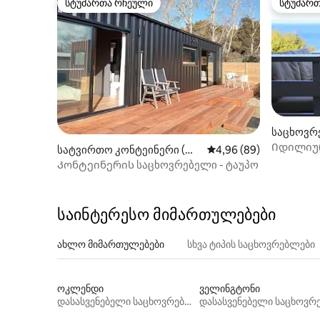
სტუმართა რჩეული
სტუმარ
სტუმართა რჩეული
სტუმარ
საცხოვრე
Იდილიურ
სატვირთო კონტეინერი (Wa
საშუალო შეფასებაა 5
4,96 (89)
ტბიდან რ
itahanui)
Კონტეინერის საცხოვრებელი - ტაუპო
საინტერესო მიმართულებები
ახლო მიმართულებები
სხვა ტიპის საცხოვრებლები
ოკლენდი
ველინგტონი
დასასვენებელი საცხოვრებლები