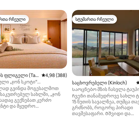
რთა რჩეული
სტუმართა რჩეული
ა რჩეული მოწინავე ვარიანტი
სტუმართა რჩეული
ის ფლიგელი (Tau
საშუალო შეფასებაა 5‑დან 4,98, 388 მიმოხ
4,98 (388)
ული „ჯონ სკოტი“
საცხოვრებელი (Kinloch)
ს
ტურული საგანძური
ად გვინდა მოგესალმოთ
Საოცნებო მზის ჩასვლა ტაუპ
ნსაკუთრებულ სახლში, „ჯონ
რუაპჰუს ტბაზე
Ჩვენი თანამედროვე სახლი 
 სადაც გექნებათ კერძო
15 წუთის სავალზეა, თუმცა თავ
ენტი და მყუდრო
გრძნობს, როგორც პირადი
რები — ეს იშვიათობაა ახალ
თავშესაფარი. Მშვიდი და
ში! ჯონ სკოტი
განმარტოებული, ის ტაუპოს ტ
ელანდიის ერთ‑ერთი წამყვანი
რუაპეჰუს მთაზე, განსაცვიფ
ტორია, რომელიც უნიკალური
მზის ჩასვლით. Მთელი წლის
დან 4,99, 126 მიმოხილვა
ის პროექტირებით არის
განმავლობაში იდეალურია გ