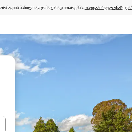
ორმაციის ნაწილი ავტომატურად ითარგმნა. 
თავდაპირველ ენაზე და
ციისთვის გამოიყენეთ კლავიშები ზემოთ/ქვემოთ მიმართული ისრებით 