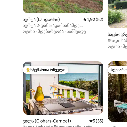
იურტა (Langoëlan)
საშუალო შეფასებაა 5
4,92 (52)
იურტა 2-დან 5 ადამიანამდე
კომფორტულად
ოჯახი
·
მდებარეობა
·
სიმშვიდე
საცხოვრე
Დიდი სა
ოჯახი
·
მ
სტუმართა რჩეული
სტუმარ
სტუმართა რჩეული მოწინავე ვარიანტი
სტუმარ
ვილა (Clohars-Carnoët)
საშუალო შეფასება
5 (35)
Ვილა პონანტი 5* დოელანში, აუზი