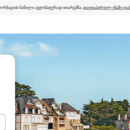
ორმაციის ნაწილი ავტომატურად ითარგმნა. 
თავდაპირველ ენაზე და
ციისთვის გამოიყენეთ კლავიშები ზემოთ/ქვემოთ მიმართული ისრებით 