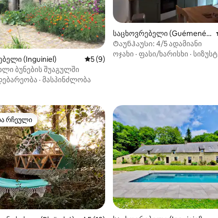
‑დან 4,92, 52 მიმოხილვა
საცხოვრებელი (Guémené-
sur-Scorff)
Ტაუნჰაუსი: 4/5 ადამიანი
ოჯახი
·
ფასი/ხარისხი
·
სიზუსტ
ბელი (Inguiniel)
საშუალო შეფასებაა 5‑დან 5, 9 მიმოხ
5 (9)
ხლი ბუნების შუაგულში
დებარეობა
·
მასპინძლობა
თა რჩეული
თა რჩეული
ა 5‑დან 5, 35 მიმოხილვა