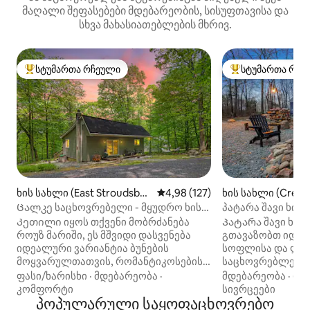
მაღალი შეფასებები მდებარეობის, სისუფთავისა და
სხვა მახასიათებლების მხრივ.
სტუმართა რჩეული
სტუმართა რჩე
სტუმართა რჩეული მოწინავე ვარიანტი
სტუმართა რჩეული
ხის სახლი (East Stroudsbur
საშუალო შეფასებაა 5‑დან 4,9
4,98 (127)
ხის სახლი (Cresc
g)
Ცალკე საცხოვრებელი - მყუდრო ხის
პატარა შავი ხის 
სახლი ტყეში
ჰიდრომასაჟიანი 
Კეთილი იყოს თქვენი მობრძანება
Პატარა შავი ხის 
როუზ მარიში, ეს მშვიდი დასვენება
გთავაზობთ იდე
იდეალური ვარიანტია ბუნების
სოფლისა და ლუ
მოყვარულთათვის, რომანტიკოსებისა
საცხოვრებლებს 
და მცირე ოჯახებისთვის. Ეს ყოფილი
გადავაკეთეთ ეს ხ
ფასი/ხარისხი
·
მდებარეობა
·
მდებარეობა
·
ფა
სანადირო ხის სახლი მთლიანად
რომ შეგვექმნა ს
კომფორტი
სივრცეები
გადაკეთდა თანამედროვე
პოპულარული საყოფაცხოვრებო
შეგიძლიათ ხელ