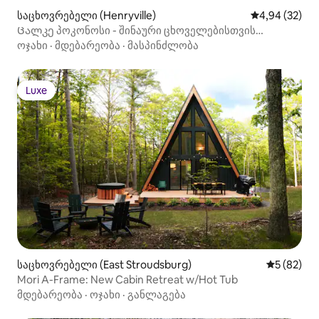
საცხოვრებელი (Henryville)
საშუალო შეფა
4,94 (32)
Ცალკე პოკონოსი - შინაური ცხოველებისთვის
შესაფერისი
ოჯახი
·
მდებარეობა
·
მასპინძლობა
Luxe
Luxe
საცხოვრებელი (East Stroudsburg)
საშუალო შ
5 (82)
Mori A-Frame: New Cabin Retreat w/Hot Tub
მდებარეობა
·
ოჯახი
·
განლაგება