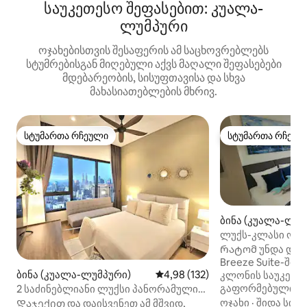
საუკეთესო შეფასებით: კუალა-
ლუმპური
ოჯახებისთვის შესაფერის ამ საცხოვრებლებს
სტუმრებისგან მიღებული აქვს მაღალი შეფასებები
მდებარეობის, სისუფთავისა და სხვა
მახასიათებლების მხრივ.
სტუმართა რჩეული
სტუმართა რჩეულ
სტუმართა რჩეული
სტუმართა რჩეულ
ბინა (კუალა-ლუმ
ლუქს-კლასი ოკე
1 საძინებლით | 
Რატომ უნდა დარ
KLCC
Breeze Suite-ში L
ბინა (კუალა-ლუმპური)
საშუალო შეფასებაა 5‑დან 4,9
4,98 (132)
კლონის საუკეთეს
გაფორმებული ს
2 საძინებლიანი ლუქსი პანორამული
სულისკვეთებით
ხედით და უსასრულო აუზით
ოჯახი
·
შიდა სივ
Დაჯექით და დაისვენეთ ამ მშვიდ,