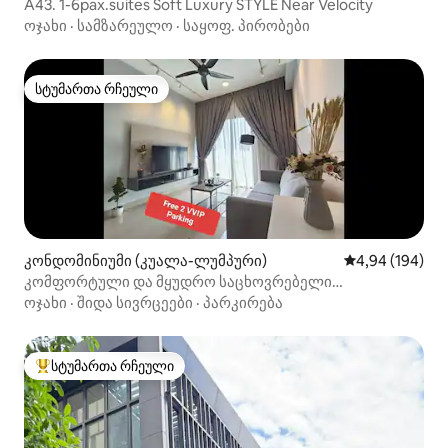
A43. 1-6pax.suites Soft Luxury STYLE Near Velocity
ოჯახი
·
სამზარეულო
·
საყოფ. პირობები
სტუმართა რჩეული
სტუმართა რჩეული
კონდომინიუმი (კუალა-ლუმპური)
საშუალო შეფას
4,94 (194)
კომფორტული და მყუდრო საცხოვრებელი
კუალა‑ლუმპურში, KLCC‑ისა და 118‑ის ხედით,
ოჯახი
·
შიდა სივრცეები
·
პარკირება
3 საძინებელი, 2 სააბაზანო, 吉隆坡
სტუმართა რჩეული
სტუმართა რჩეული მოწინავე ვარიანტი