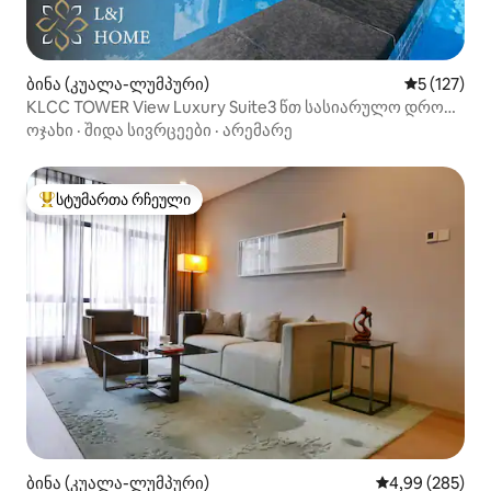
ბინა (კუალა-ლუმპური)
საშუალო შ
5 (127)
KLCC TOWER View Luxury Suite3 წთ სასიარულო დრო
KLCC-მდე
ოჯახი
·
შიდა სივრცეები
·
არემარე
სტუმართა რჩეული
სტუმართა რჩეული მოწინავე ვარიანტი
ბინა (კუალა-ლუმპური)
საშუალო შეფას
4,99 (285)