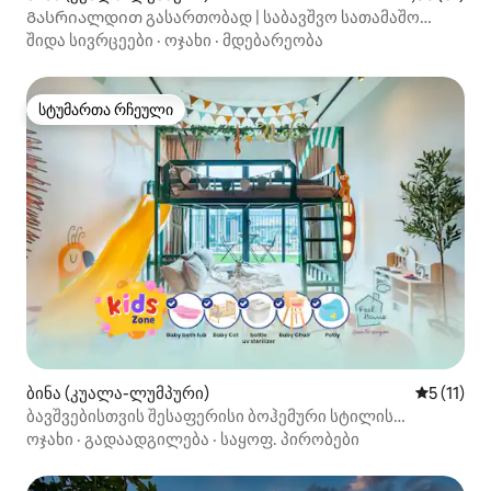
Გასრიალდით გასართობად | საბავშვო სათამაშო
ოთახი და საოჯახო საცხოვრებელი
შიდა სივრცეები
·
ოჯახი
·
მდებარეობა
სტუმართა რჩეული
სტუმართა რჩეული
ბინა (კუალა-ლუმპური)
საშუალო 
5 (11)
ბავშვებისთვის შესაფერისი ბოჰემური სტილის
სკაი‑ლოფტი Jelatek‑ში, LRT‑ის ზემოთ
ოჯახი
·
გადაადგილება
·
საყოფ. პირობები