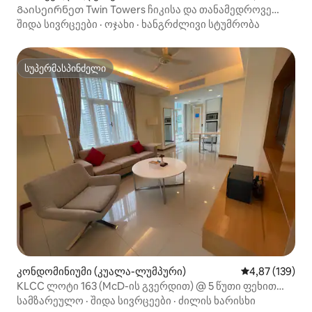
Გაისეირნეთ Twin Towers ჩიკისა და თანამედროვე
კონდომინიუმის ხედით
შიდა სივრცეები
·
ოჯახი
·
ხანგრძლივი სტუმრობა
სუპერმასპინძელი
სუპერმასპინძელი
კონდომინიუმი (კუალა-ლუმპური)
საშუალო შეფა
4,87 (139)
KLCC ლოტი 163 (McD-ის გვერდით) @ 5 წუთი ფეხით
KLCC
სამზარეულო
·
შიდა სივრცეები
·
ძილის ხარისხი