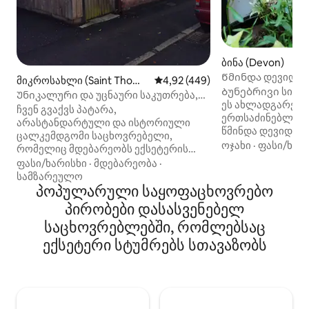
ბინა (Devon)
Წმინდა დევიდის
მიკროსახლი (Saint Thoma
საშუალო შეფასებაა 5‑დან 4,9
4,92 (449)
Ბუნებრივი სინ
s)
Უნიკალური და უცნაური საკუთრება,
ეს ახლადგარემ
შესანიშნავ ადგილას.
ჩვენ გვაქვს პატარა,
ერთსაძინებლიანი
არასტანდარტული და ისტორიული
წმინდა დევიდის 
ცალკემდგომი საცხოვრებელი,
წუთის სავალზეა
ოჯახი
·
ფასი/ხარ
რომელიც მდებარეობს ექსეტერის
დამოუკიდებლად 
სენტ‑თომასის რაიონში და
ფასი/ხარისხი
·
მდებარეობა
·
შეუძლიათ ცალკე
იდეალურია ერთი ან ორი
სამზარეულო
მეშვეობით, ღილ
სტუმრისთვის. Wi‑Fi, მისაღები ოთახის
პოპულარული საყოფაცხოვრებო
გონიერი საკეტის
ტელევიზორი Firestick‑ით და
პირობები დასასვენებელ
Სამზარეულო კე
საძინებლის ტელევიზორი
სააბაზანოში კი ც
საცხოვრებლებში, რომლებსაც
Chromecast‑ით. თქვენს ჩამოსვლისას
აბაზანაა. Საძინ
თქვენთვის მზად იქნება თეთრეული და
ექსეტერი სტუმრებს სთავაზობს
კომფორტული ორ
პირსახოცები, ჩაი, ყავა,
და მისაღები სივ
ორცხობილები და რძე არის მაცივარი,
გასაშლელი დივ
ერგონომიული ფრიტიურული,
გარდაიქმნება დ
მიკროტალღური ღუმელი და ორმაგი
ერთადგილიან და
ქურა, ასევე, სამზარეულოს ჭურჭელი,