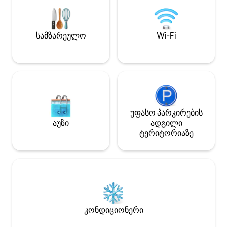
ორადგილიან სა
როგორიცაა ტაფები და თეფშები,
მაღალსიჩქარიან
ასევე, ჭიქები, კათხები და
ტელევიზორის სტ
დანა‑ჩანგალი ქუჩაში არის უფასო
ცალკე სამუშაო ს
სამზარეულო
Wi-Fi
საპარკინგე ადგილი, ავტობუსის და
მუშაობისთვის.
რკინიგზის გაჩერებებამდე კი სულ
რაღაც 5 წუთის სავალზეა.
უფასო პარკირების
აუზი
ადგილი
ტერიტორიაზე
კონდიციონერი