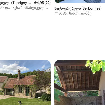
ბელი (Thorigny-su
საშუალო შეფასებაა 5‑დან 4,95, 22 მიმოხ
4,95 (22)
)
პა და საუნა რომანტიკული
‑დან 4,88, 26 მიმოხილვა
საცხოვრებელი (Serbonnes)
h30Paris
Ლამაზი სახლი იონზე