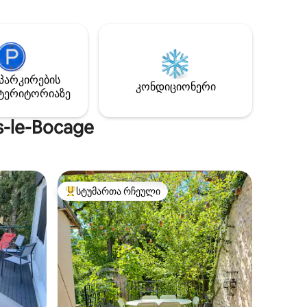
ებო
ჯაკუზით დატკბით. Მდებარეობს
ება და
პარიზიდან 1h15 და 10 წუთის სავალზე
ის
კორტნის საავტომობილო გზის
გასასვლელიდან. Sens-დან 25 წუთის
სავალზე და Auxerre-დან 40 წუთის
რასა და
სავალზე Ჰიდრომასაჟიანი აუზი 4
პარკირების
ზანების,
კონდიციონერი
ადამიანი 2 დიდი საძინებელი.
ტერიტორიაზე
ს
Ყველაფერი, რაც დაუვიწყარი დროის
ევა, რაც
გასატარებლად გჭირდებათ.
s-le-Bocage
სტუმართა რჩეული
არიანტი
სტუმართა რჩეული მოწინავე ვარიანტი