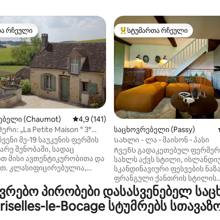
თა რჩეული
სტუმართა რჩეული
თა რჩეული
სტუმართა რჩეული მოწინავე ვ
ებელი (Chaumot)
საშუალო შეფასებაა 5‑დან 4,9, 141 მიმოხ
4,9 (141)
ი: „La Petite Maison “ 3*
საცხოვრებელი (Passy)
5‑დან 5,0, 17 მიმოხილვა
იზიდან
ჩვენი მე‑19 საუკუნის ფერმის
Სახლი - ლა ‑ მაისონ ‑ პასი
არე შენობაში, სადაც
Ჩვენს გადაკეთებულ ფერმე
ით მისი ავთენტიკურობითა და
სახლს აქვს სტილი, ისლანდი
ებულია,
სკანდინავიური ფესვების ნაზ
3‑ვარსკვლავიანი ავეჯით
ფრანგული ქანთრის სტილის
ლი ტურისტული
სიმყუდროვე. Ახალი საწოლე
რებო პირობები დასასვენებელ საც
ებელი. უფასო წვდომა ბაღზე
უზრუნველყოფს კარგი ძილის
riselles-le-Bocage სტუმრებს სთავაზ
ბადი აუზზე (10x5 მეტრი),
გარანტიას, აბაზანებსა და სა
ი (მაისი — სექტემბერი).
დღის კომფორტულ დაწყებას,