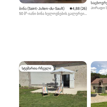
საცხოვრე
r-Oreuse
Პირადი ს
ბინა (Saint-Julien-du-Sault)
საშუალო შეფასებაა 5
4,88 (26)
გაქცევა 1
50 მ²-იანი ბინა ხელოვნების გალერეის
თავზე
სტუმართა რჩეული
სტუმართა რჩეული