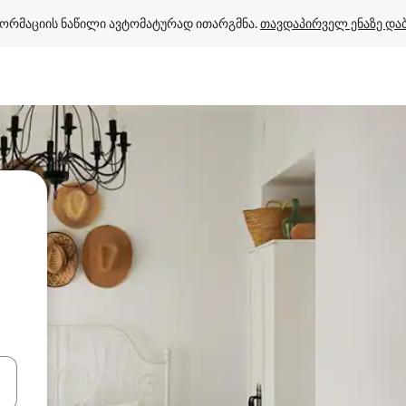
ორმაციის ნაწილი ავტომატურად ითარგმნა. 
თავდაპირველ ენაზე და
ციისთვის გამოიყენეთ კლავიშები ზემოთ/ქვემოთ მიმართული ისრებით 