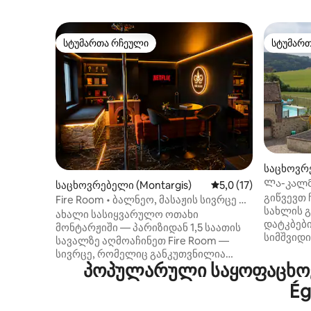
სტუმართა რჩეული
სტუმარ
სტუმართა რჩეული
სტუმარ
საცხოვრ
Ლა-კალმერ
საცხოვრებელი (Montargis)
საშუალო შეფასებაა 
5,0 (17)
1h30 პარ
გიწვევთ 
Fire Room • ბალნეო, მასაჟის სივრცე და
სახლის გ
BDSM ოთახი
ახალი სასიყვარულო ოთახი
დატკბებ
მონტარჟიში — პარიზიდან 1,5 საათის
სიმშვიდით. კლასიფიცირ
სავალზე აღმოაჩინეთ Fire Room —
როგორც 
სივრცე, რომელიც განკუთვნილია
აღჭურვი
პოპულარული საყოფაცხოვ
წყვილების დასვენებისა და
საცხოვრ
განტვირთვისთვის. პირადი სპა,
Ég
და გათბო
მასაჟის ზონა და რომანტიკული
არაპირად
ატმოსფერო — ყველაფერი ისეა