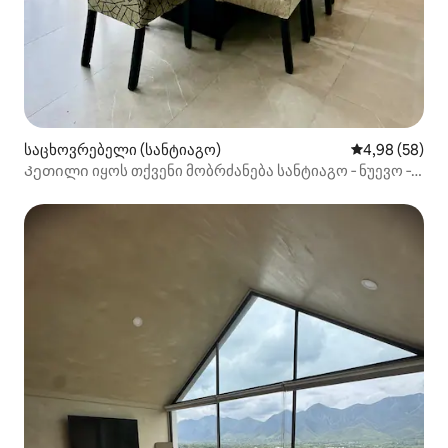
საცხოვრებელი (სანტიაგო)
საშუალო შეფა
4,98 (58)
Კეთილი იყოს თქვენი მობრძანება სანტიაგო ‑ ნუევო ‑
ლეონში