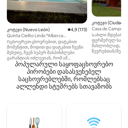
კოტეჯი (Ciudad de
Casa de Campo Las
კოტეჯი (Nuevo León)
საშუალო შეფასებაა 5‑დან 4,
4,9 (173)
Სახლი მდებარეო
Quinta Cielito Lindo *Alberca
ფერმერულ სახლ
climatizada*
Იცხოვრეთ ცხოვრებით, დატკბით
მახლობლად, იდ
მომენტით, მოდით და დატკბით ჩვენი
წევრებთან/მეგო
მეხუთე, ჩვენ სუპერ მასპინძლები
გასატარებლად, მ
გარანტიას იძლევიან, რომ ამ
გადახურული ბარ
პოპულარული საყოფაცხოვრებო
შთაბეჭდილებაში ჩადებული ყველა
არათბობადი საცუ
წონა ნამდვილად ღირს, ჩვენ ვართ
პირობები დასასვენებელ
ცეცხლოვანი ორ
კერძო კოლონიაში სუპერ ლუქს-
საცხოვრებლებში, რომლებსაც
კანჩიტასთან ერთ
კლასის კვინტებით,
კვადრატული მეტ
კონტროლირებადი წვდომით, თქვენი
ალლენდი სტუმრებს სთავაზობს
ნაწილად, 1. სახ
უსაფრთხოება ფასდაუდებელია, ეს
ავტოსადგომი და 
სუპერ აღჭურვილი, ყველაფერი
სოციალური სივრცე:აუზი
ახალი, თქვენ უბრალოდ უნდა
სააბაზანოები, ბა
იქონიოთ საჭმელი და თქვენი
ფეხბურთისთვის 
საყვარელი სასმელი, ამინდის
ჭერი და კაფელი,
მიუხედავად, ჩვენ გვაქვს
კომფორტული, Mt
გამათბობელი აუზი დამატებითი
გასასვლელიდან 