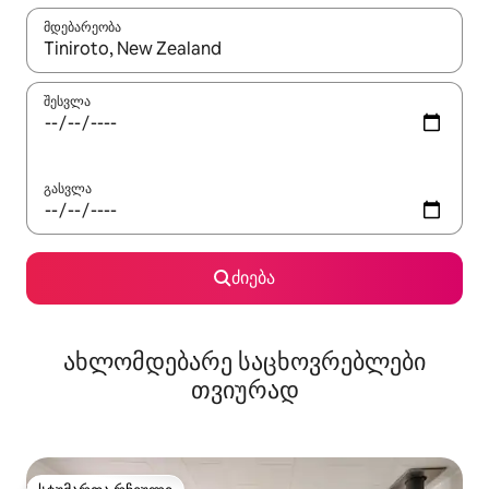
მდებარეობა
როცა შედეგები ხელმისაწვდომი გახდება, ნავიგაციისთვის გამ
შესვლა
გასვლა
ძიება
ახლომდებარე საცხოვრებლები
თვიურად