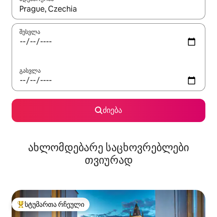
როცა შედეგები ხელმისაწვდომი გახდება, ნავიგაციისთვის გამ
შესვლა
გასვლა
ძიება
ახლომდებარე საცხოვრებლები
თვიურად
სტუმართა რჩეული
სტუმართა რჩეული მოწინავე ვარიანტი