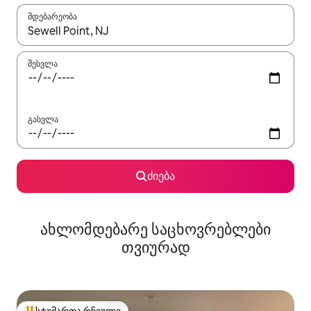
მდებარეობა
როცა შედეგები ხელმისაწვდომი გახდება, ნავიგაციისთვის გამ
შესვლა
გასვლა
ძიება
ახლომდებარე საცხოვრებლები
თვიურად