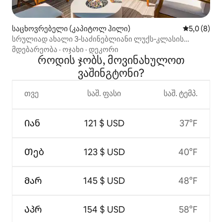
საცხოვრებელი (კაპიტოლ ჰილი)
საშუალო შ
5,0 (8)
სრულიად ახალი 3‑საძინებლიანი ლუქს‑კლასის
რიგითი სახლი ვაშინგტონში, ტერასით სახურავზე
მდებარეობა
·
ოჯახი
·
დეკორი
როდის ჯობს, მოვინახულოთ
ვაშინგტონი?
თვე
საშ. ფასი
საშ. ტემპ.
Იან
121 $ USD
37°F
Თებ
123 $ USD
40°F
Მარ
145 $ USD
48°F
Აპრ
154 $ USD
58°F