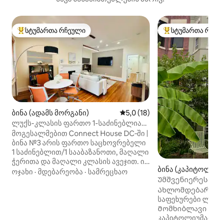
სტუმართა რჩეული
სტუმართა რჩე
სტუმართა რჩეული მოწინავე ვარიანტი
სტუმართა რჩეული
ბინა (ადამს მორგანი)
საშუალო შეფასებაა 5‑დან 5
5,0 (18)
ლუქს-კლასის ფართო 1-საძინებლიანი
ბინა ლეგენდარულ დიუპონ-სერკლში
მოგესალმებით Connect House DC‑ში |
ბინა №3 არის ფართო საცხოვრებელი
1 საძინებლით/1 სააბაზანოთი, მაღალი
ჭერითა და მაღალი კლასის ავეჯით. ის
ბინა (კაპიტოლ ჰ
მდებარეობს ისტორიული შენობის მე‑2
ოჯახი
·
მდებარეობა
·
სამრეცხაო
Უმშვენიერესი 
სართულზე და აქვს მისაღები ოთახი
კაპიტოლ-ჰილზე 
გასაშლელი დივნით, სრულად
Ახლომდებარე 
აღჭურვილი სამზარეულო, სასადილო/
საფეხურები ლინ
სამუშაო სივრცე, დიდი საძინებელი
Მომხიბლავი გას
კინგ‑საიზის საწოლით, თანამედროვე
კაპიტოლიუმამდ