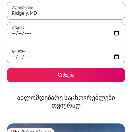
მდებარეობა
როცა შედეგები ხელმისაწვდომი გახდება, ნავიგაციისთვის გამ
შესვლა
გასვლა
ძიება
ახლომდებარე საცხოვრებლები
თვიურად