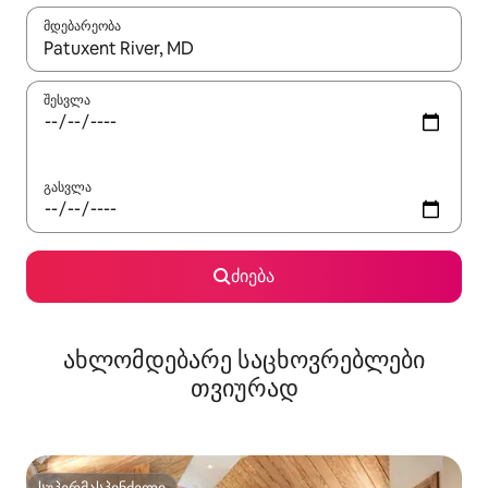
მდებარეობა
როცა შედეგები ხელმისაწვდომი გახდება, ნავიგაციისთვის გამ
შესვლა
გასვლა
ძიება
ახლომდებარე საცხოვრებლები
თვიურად