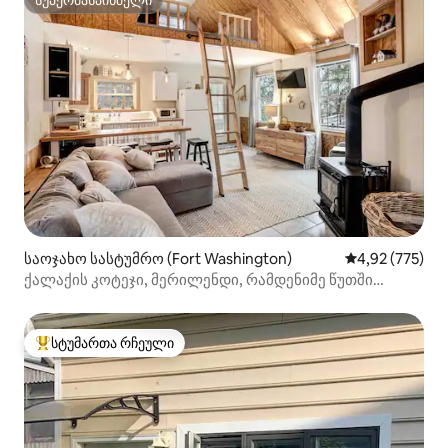
სუპერმასპინძელი
სუპერმასპინძელი
საოჯახო სასტუმრო (Fort Washington)
საშუალო შეფა
4,92 (775)
ქალაქის კოტეჯი, მერილენდი, რამდენიმე წუთში
ვაშინგტონამდე/ნეიშენალ-ჰარბორამდე
სტუმართა რჩეული
სტუმართა რჩეული მოწინავე ვარიანტი