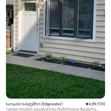
საოჯახო სასტუმრო (Edgewater)
საშუალო შეფა
4,99 (170)
1 დიდი ოთახის ეფექტურობა მოშორებით მდებარე