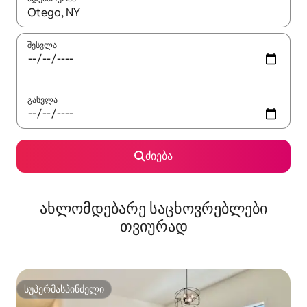
როცა შედეგები ხელმისაწვდომი გახდება, ნავიგაციისთვის გამ
შესვლა
გასვლა
ძიება
ახლომდებარე საცხოვრებლები
თვიურად
სუპერმასპინძელი
სუპერმასპინძელი