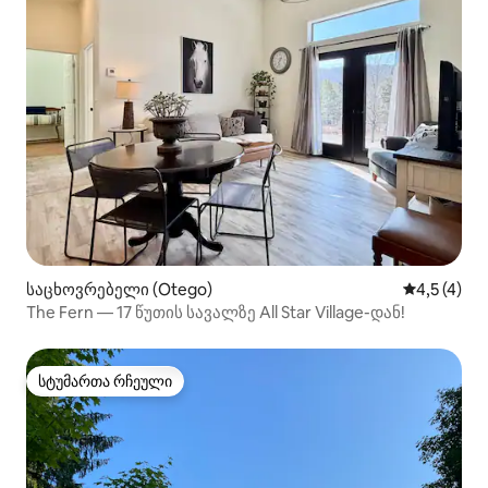
საცხოვრებელი (Otego)
საშუალო შ
4,5 (4)
The Fern — 17 წუთის სავალზე All Star Village-დან!
სტუმართა რჩეული
სტუმართა რჩეული