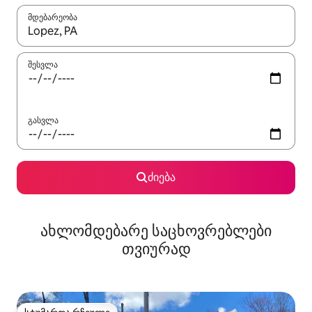
მდებარეობა
როცა შედეგები ხელმისაწვდომი გახდება, ნავიგაციისთვის გამ
შესვლა
გასვლა
ძიება
ახლომდებარე საცხოვრებლები
თვიურად