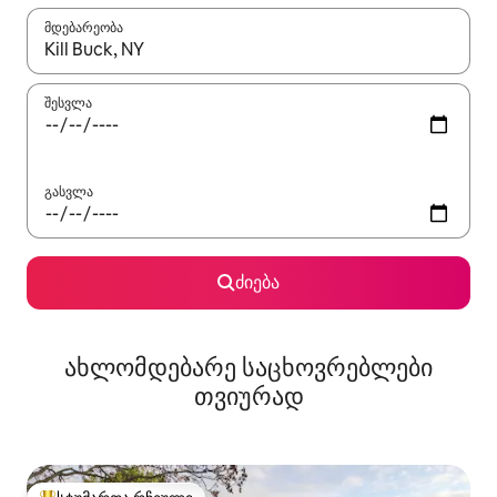
მდებარეობა
როცა შედეგები ხელმისაწვდომი გახდება, ნავიგაციისთვის გამ
შესვლა
გასვლა
ძიება
ახლომდებარე საცხოვრებლები
თვიურად