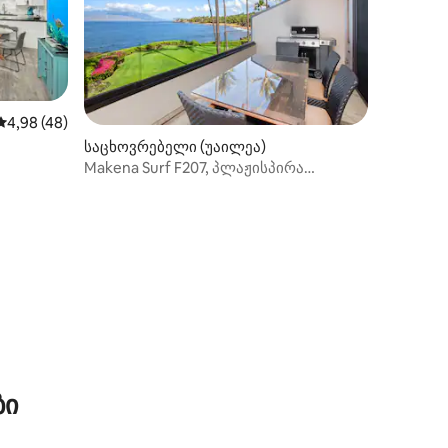
საშუალო შეფასებაა 5‑დან 4,98, 48 მიმოხილვა
4,98 (48)
საცხოვრებელი (უაილეა)
აჟისკენ
Makena Surf F207, პლაჟისპირა
კურორტი
ილვა
ბი