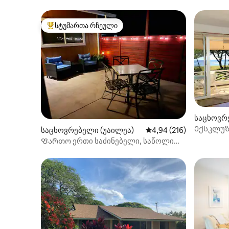
სტუმართა რჩეული
სტუმართა რჩეული მოწინავე ვარიანტი
საცხოვრე
Ექსკლუზ
საცხოვრებელი (უაილეა)
საშუალო შეფასებაა 5‑
4,94 (216)
ოკეანის 
Ფართო ერთი საძინებელი, საწოლი
193 × 203 სმ, კონდიციონერი/Wi ‑ Fi,