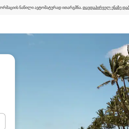
ორმაციის ნაწილი ავტომატურად ითარგმნა. 
თავდაპირველ ენაზე და
ციისთვის გამოიყენეთ კლავიშები ზემოთ/ქვემოთ მიმართული ისრებით 