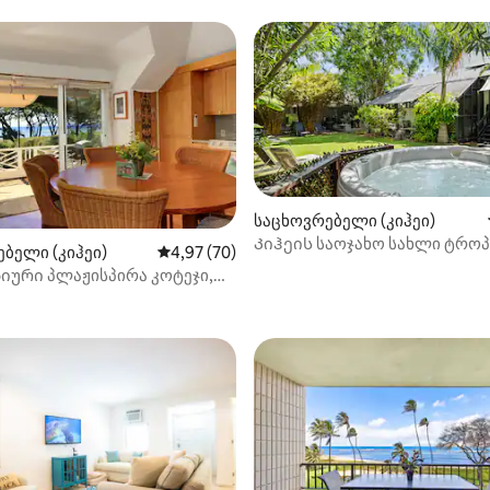
საცხოვრებელი (კიჰეი)
Კიჰეის საოჯახო სახლი ტრო
ბელი (კიჰეი)
საშუალო შეფასებაა 5‑დან 4,97, 70 მიმოხ
4,97 (70)
სამოთხის ბარბექიუ, ჰიდრომა
იური პლაჟისპირა კოტეჯი,
დან 4,94, 216 მიმოხილვა
აუზი
ხედები, Wi ‑ Fi/კონდიციონერი