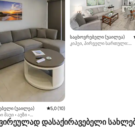
‑დან 4,98, 57 მიმოხილვა
საცხოვრებელი (უაილეა)
კიჰეი, პირველი სართული:
კონდიციონერი, აუზისა და პლ
მიმავალი საფეხურები
ებელი (უაილეა)
საშუალო შეფასებაა 5‑დან 5,0, 10 მიმოხ
5,0 (10)
 მაუი • აუზი •
ვირეულად დასაქირავებელი სახლე
აჟიანი აუზები• პლაჟი •
ხედი