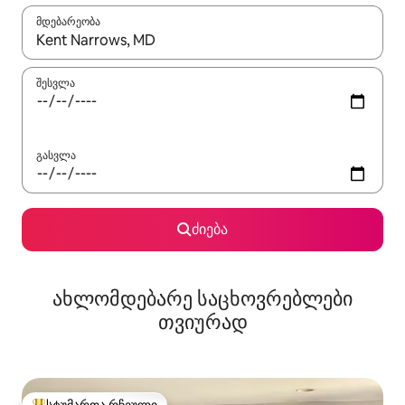
მდებარეობა
როცა შედეგები ხელმისაწვდომი გახდება, ნავიგაციისთვის გამ
შესვლა
გასვლა
ძიება
ახლომდებარე საცხოვრებლები
თვიურად