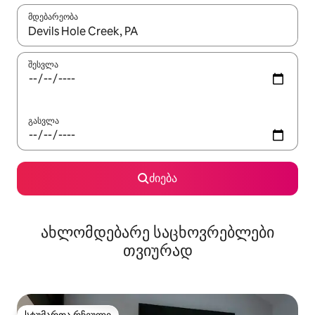
მდებარეობა
როცა შედეგები ხელმისაწვდომი გახდება, ნავიგაციისთვის გამ
შესვლა
გასვლა
ძიება
ახლომდებარე საცხოვრებლები
თვიურად