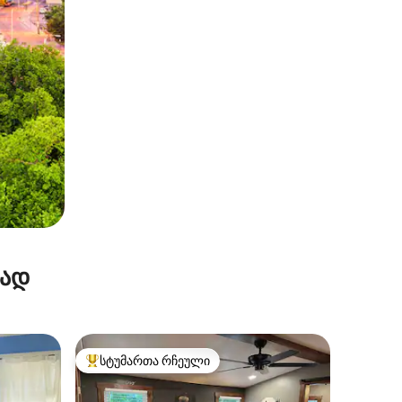
რად
სტუმართა რჩეული
არიანტი
სტუმართა რჩეული მოწინავე ვარიანტი