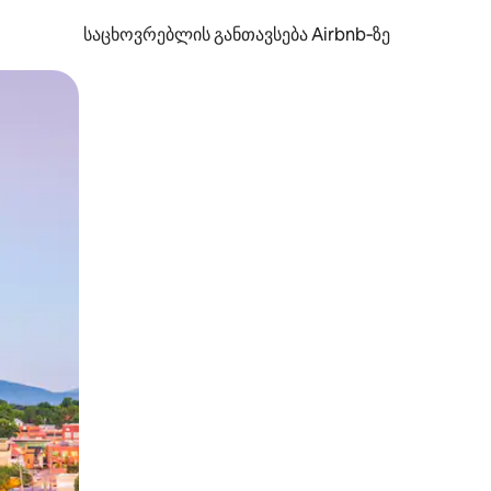
საცხოვრებლის განთავსება Airbnb‑ზე
ან შეხებისა თუ თითის გასმის ჟესტები.