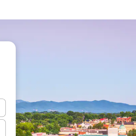
ციისთვის გამოიყენეთ კლავიშები ზემოთ/ქვემოთ მიმართული ისრებით 