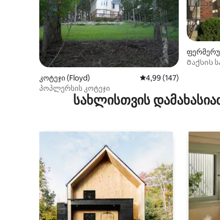
ფერმერუ
ლი (Floyd
Მაქსის ს
BRParkwa
კოტეჯი (Floyd)
საშუალო შეფასებაა 5‑
4,99 (147)
პოპლერსის კოტეჯი
სახლისთვის დამახასია