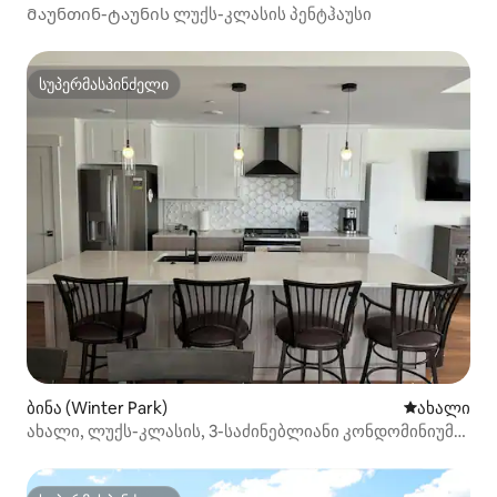
Მაუნთინ-ტაუნის ლუქს-კლასის პენტჰაუსი
სუპერმასპინძელი
სუპერმასპინძელი
ბინა (Winter Park)
ახლად დამ
ახალი
ახალი, ლუქს-კლასის, 3-საძინებლიანი კონდომინიუმი
მთავარ ქუჩამდე 1/2 კვარტლის მოშორებით