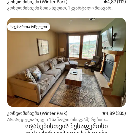
კონდომინიუმი (Winter Park)
საშუალო შეფა
4,87 (112)
კონდომინიუმი მთის ხედით, 1 კვარტალი მთავარ
ქუჩამდე — გასეირნება და ველოსიპედით სიარული
სტუმართა რჩეული
სტუმართა რჩეული
კონდომინიუმი (Winter Park)
საშუალო შეფას
4,89 (335)
Არარეგულარული 1 საწოლი თხილამურებით
ოჯახებისთვის შესაფერისი
მისასვლელი/გასასვლელი MTN-ის ხედები საწოლი
193 × 203 სმ