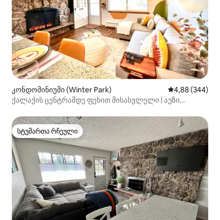
კონდომინიუმი (Winter Park)
საშუალო შეფას
4,88 (344)
ქალაქის ცენტრამდე ფეხით მისასვლელი | აუზი
ჰიდრომასაჟით | ბუხარი | მდინარე |
სტუმართა რჩეული
სტუმართა რჩეული