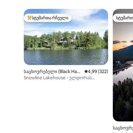
სტუმართა რჩეული
სტუმარ
სტუმართა რჩეული მოწინავე ვარიანტი
სტუმარ
საცხოვრებელი (Black Haw
საშუალო შეფასებაა 5‑
4,99 (322)
k)
Snowline Lakehouse - ელდორას
სათხილამურო კურორტთან ახლოს!
საცხოვრე