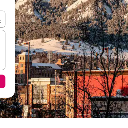
ციისთვის გამოიყენეთ კლავიშები ზემოთ/ქვემოთ მიმართული ისრებით 