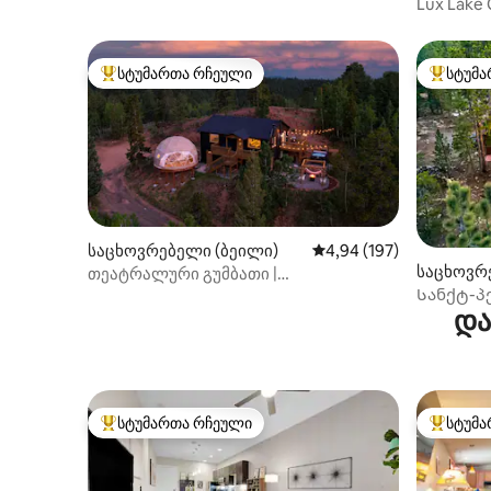
k)
Lux Lake 
Sauna, M
სტუმართა რჩეული
სტუმა
სტუმართა რჩეული მოწინავე ვარიანტი
სტუმართ
საცხოვრებელი (ბეილი)
საშუალო შეფასებაა 5‑
4,94 (197)
საცხოვრე
თეატრალური გუმბათი |
Სანქტ-პეტერბ
ვარსკვლავების დაკვირვება, ჯაკუზი,
და
ლუქს-კლ
ჰამაკი, ტერასა
სტუმართა რჩეული
სტუმა
სტუმართა რჩეული მოწინავე ვარიანტი
სტუმართ