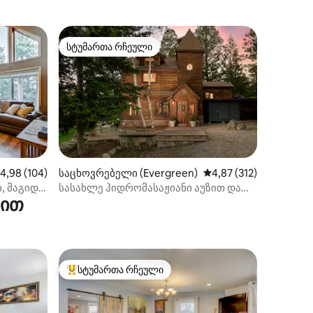
სტუმართა რჩეული
არიანტი
სტუმართა რჩეული
ილვა
აშუალო შეფასებაა 5‑დან 4,98, 104 მიმოხილვა
4,98 (104)
საცხოვრებელი (Evergreen)
საშუალო შეფასებაა 5
4,87 (312)
, მაგიდა,
სასახლე ჰიდრომასაჟიანი აუზით და
რით
საუნით — დენვერის მახლობლად!
სტუმართა რჩეული
არიანტი
სტუმართა რჩეული მოწინავე ვარიანტი