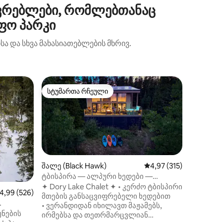
ვრებლები, რომლებთანაც
ფო პარკი
ა და სხვა მახასიათებლების მხრივ.
გუმბათო
სტუმართა რჩეული
სტუმ
არიანტი
სტუმართა რჩეული
სტუმარ
Park)
Ესტესის
თოვლის
Პირველ
ლეგენდა
რომელიც
თოვლის 
სიკვდილ
ZONE328
გუმბათი
შალე (Black Hawk)
საშუალო შეფასებაა 5
4,97 (315)
წარმოსა
ტბისპირა — ალპური ხედები —
ადევნებთ მას. + ე
კაიაკები — ლოსები ყოველდღიურად
✦ Dory Lake Chalet ✦ • კერძო ტბისპირი
აშუალო შეფასებაა 5‑დან 4,99, 526 მიმოხილვა
4,99 (526)
გაქირავ
მთების განსაცვიფრებელი ხედებით
ტუმბო და
• ვერანდიდან იხილავთ მაჟამებს,
დასაჯდომი 
ძრო
ნების
ირმებსა და თეთრმარცვლიან
ჰერმიტი