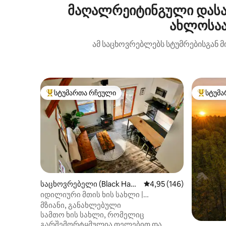
მაღალრეიტინგული დასა
ახლოსაა
ამ საცხოვრებლებს სტუმრებისგან მ
სტუმართა რჩეული
სტუმა
სტუმართა რჩეული მოწინავე ვარიანტი
სტუმართ
საცხოვრებელი (Black Haw
საშუალო შეფასებაა 5‑
4,95 (146)
k)
იდილიური მთის ხის სახლი |
ჰიდრომასაჟის აუზი, კოცონის
მზიანი, განახლებული
დასანთები ადგილი, ხედები
სამთო ხის სახლი, რომელიც
გარშემორტყმულია თელებით და