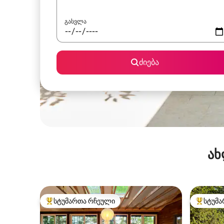
გასვლა
ძიება
ახ
სტუმართა რჩეული
სტუმა
სტუმართა რჩეული მოწინავე ვარიანტი
სტუმართ