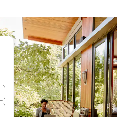
ციისთვის გამოიყენეთ კლავიშები ზემოთ/ქვემოთ მიმართული ისრებით 