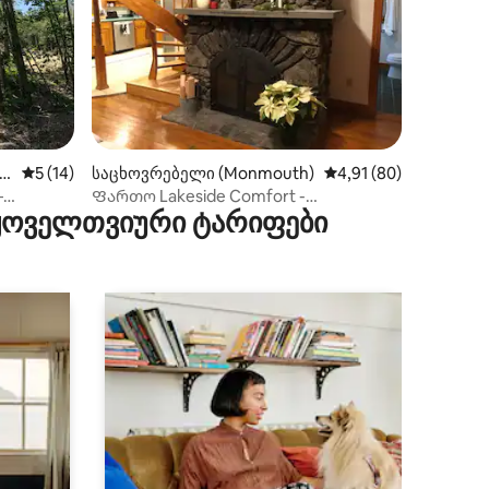
ილვა
ი
საშუალო შეფასებაა 5‑დან 5, 14 მიმოხილვა
5 (14)
საცხოვრებელი (Monmouth)
საშუალო შეფასებაა 
4,91 (80)
—
Ფართო Lakeside Comfort -
 ყოველთვიური ტარიფები
შემოდგომა/ზამთრის საოცრებათა
ქვეყანა