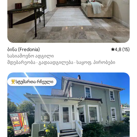
ბინა (Fredonia)
საშუალო შე
4,8 (15)
სასიამოვნო ადგილი
მდებარეობა
·
გადაადგილება
·
საყოფ. პირობები
სტუმართა რჩეული
სტუმართა რჩეული მოწინავე ვარიანტი