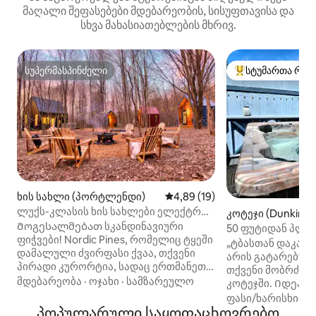
მაღალი შეფასებები მდებარეობის, სისუფთავისა და
სხვა მახასიათებლების მხრივ.
სუპერმასპინძელი
სტუმართა რჩე
სუპერმასპინძელი
სტუმართა რჩეული
ხის სახლი (პორტლენდი)
საშუალო შეფასებაა 5‑დან 4,
4,89 (19)
ლუქს-კლასის ხის სახლები ელექტრო
კოტეჯი (Dunkirk)
გასაშლელი საწოლით! ჯაკუზი /
Მოგესალმებათ სკანდინავიური
50 ფუტიდან პლაჟ
ელექტრომობილის დამტენი
ფიჭვები! Nordic Pines, რომელიც ტყეში
ჰიდრომასაჟიანი ა
„ტბასთან დაკარ
დამალული ძვირფასი ქვაა, თქვენი
მშვიდი
არის გატარებულ
პირადი კურორტია, სადაც ერთმანეთს
თქვენი მობრძანე
ერწყმის ფუფუნება, სითბო და
მდებარეობა
·
ოჯახი
·
სამზარეულო
კოტეჯში. Იდეალ
თანამედროვე კომფორტი ბუნებრივ
ტბის განტვირთვი
ფასი/ხარისხი
·
ო
სილამაზესთან. დასვენებისთვის
პოპულარული საყოფაცხოვრებო
სილამაზის შესაქმნე