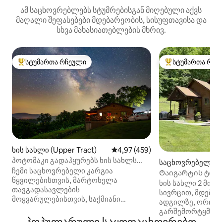
ამ საცხოვრებლებს სტუმრებისგან მიღებული აქვს
მაღალი შეფასებები მდებარეობის, სისუფთავისა და
სხვა მახასიათებლების მხრივ.
სტუმართა რჩეული
სტუმართა რჩე
სტუმართა რჩეული მოწინავე ვარიანტი
სტუმართა რჩეული
ხის სახლი (Upper Tract)
საშუალო შეფასებაა 5‑დან 4,97
4,97 (459)
პოტომაკი გადაჰყურებს ხის სახლს
საცხოვრებელი 
კვამლის ხვრელში Wi ‑ Fi ქსელით
ჩემი საცხოვრებელი კარგია
ი)
Ტაიგარტის ტბის
წყვილებისთვის, მარტოხელა
სახლი
ხის სახლი 2 მის
თავგადასავლების
სივრცით, მდებარ
მოყვარულებისთვის, საქმიანი
ადგილზე, ორი ა
მოგზაურებისთვის, ოჯახებისთვის
გარშემორტყმული
(ბავშვებთან ერთად) და ბეწვიანი
სახელმწიფო პარ