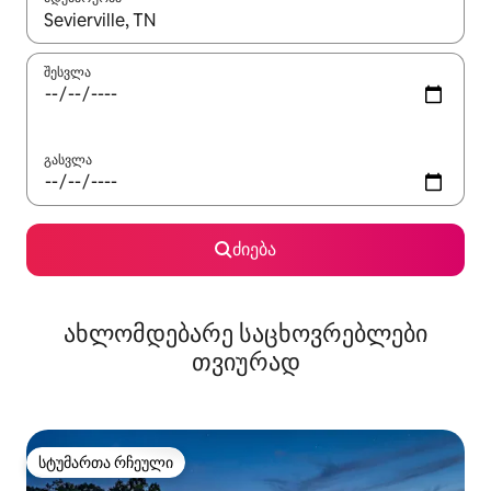
როცა შედეგები ხელმისაწვდომი გახდება, ნავიგაციისთვის გამ
შესვლა
გასვლა
ძიება
ახლომდებარე საცხოვრებლები
თვიურად
სტუმართა რჩეული
სტუმართა რჩეული