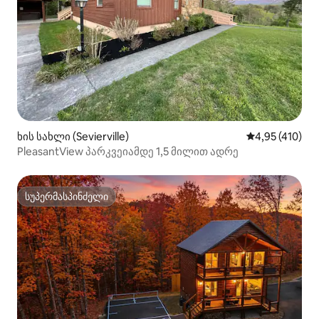
ხის სახლი (Sevierville)
საშუალო შეფა
4,95 (410)
PleasantView პარკვეიამდე 1,5 მილით ადრე
სუპერმასპინძელი
სუპერმასპინძელი