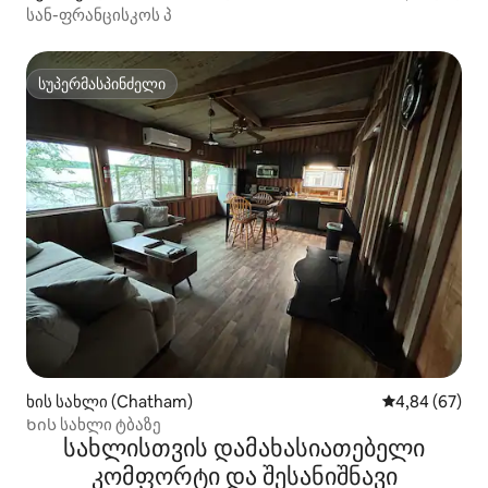
სან-ფრანცისკოს პ
სუპერმასპინძელი
სუპერმასპინძელი
ხის სახლი (Chatham)
საშუალო შეფა
4,84 (67)
Ხის სახლი ტბაზე
სახლისთვის დამახასიათებელი
კომფორტი და შესანიშნავი