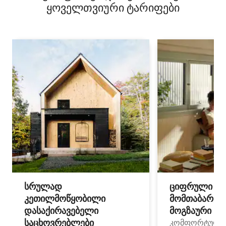
ყოველთვიური ტარიფები
სრულად
ციფრული
კეთილმოწყობილი
მომთაბარეებ
დასაქირავებელი
მოგზაური სპ
საცხოვრებლები
კომფორტული