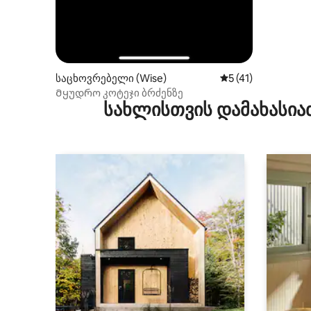
საცხოვრებელი (Wise)
საშუალო შეფასება
5 (41)
Მყუდრო კოტეჯი ბრძენზე
სახლისთვის დამახასია