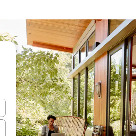
ციისთვის გამოიყენეთ კლავიშები ზემოთ/ქვემოთ მიმართული ისრებით 