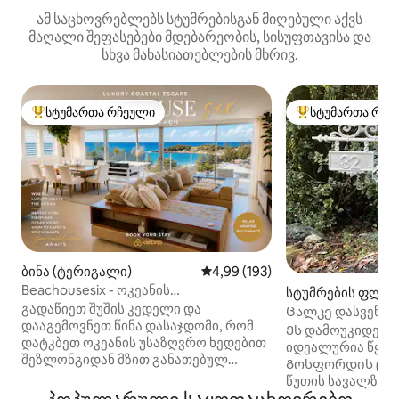
ამ საცხოვრებლებს სტუმრებისგან მიღებული აქვს
მაღალი შეფასებები მდებარეობის, სისუფთავისა და
სხვა მახასიათებლების მხრივ.
სტუმართა რჩეული
სტუმართა რჩე
სტუმართა რჩეული მოწინავე ვარიანტი
სტუმართა რჩეული
ბინა (ტერიგალი)
საშუალო შეფასებაა 5‑დან 4,9
4,99 (193)
Beachousesix - ოკეანის
სტუმრების ფლიგ
განსაცვიფრებელი ხედები დახვეწილი
გადაწიეთ შუშის კედელი და
ara Park)
Ცალკე დასვენება
სახლიდან
დააგემოვნეთ წინა დასაჯდომი, რომ
Ეს დამოუკიდებე
დატკბეთ ოკეანის უსაზღვრო ხედებით
იდეალურია წყვი
შეზლონგიდან მზით განათებულ
Გოსფორდის ცენტ
აივანზე. Გაისეირნეთ ტყავის სექციურ
წუთის სავალზე დ
დივანზე წიგნით. Მოამზადეთ კერძები
მაღაზიამდე 5 წუ