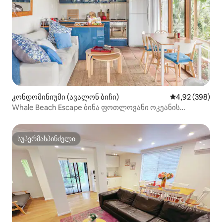
და მანქანას გააჩერებთ, ყველაფერი
ფეხით სავალ მანძილზეა. სანაპირო,
რესტორნები, კაფეები და მაღაზიები
მხოლოდ 400 მეტრის მოშორებითაა
და 5 წუთის სავალზეა. Მდებარეობს
ადვილად სავალ მანძილზე
ტერიგალის სანაპირომდე,
ლაგუნამდე, მაღაზიებამდე,
პარკებამდე და საპიკნიკე
ადგილებამდე. Გაითვალისწინეთ >>>
კონდომინიუმი (ავალონ ბიჩი)
საშუალო შეფას
4,92 (398)
სტუმრობის მინიმალური
ხანგრძლივობა *საშობაო კვირა -
Whale Beach Escape ბინა ფოთლოვანი ოკეანის
სტუმრობის მინიმალური
ხედებით
ხანგრძლივობა 5 ღამე (24 - 28
დეკემბერი) *აღდგომის
სუპერმასპინძელი
სუპერმასპინძელი
დღესასწაულები - სტუმრობის
მინიმალური ხანგრძლივობა 4 ღამე
(დიდი პარასკევი - აღდგომის
ორშაბათი) *ხანგრძლივი შაბათ-კვირა
- სტუმრობის მინიმალური
ხანგრძლივობა 3 ღამე