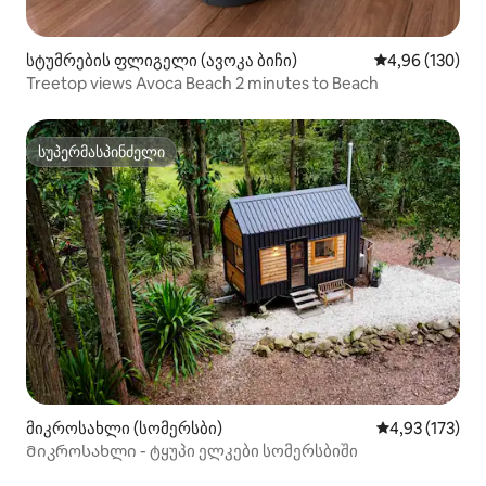
სტუმრების ფლიგელი (ავოკა ბიჩი)
საშუალო შეფა
4,96 (130)
Treetop views Avoca Beach 2 minutes to Beach
სუპერმასპინძელი
სუპერმასპინძელი
მიკროსახლი (სომერსბი)
საშუალო შეფა
4,93 (173)
Მიკროსახლი - ტყუპი ელკები სომერსბიში