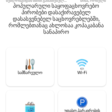
შეზლონგიდან მზით განათებულ
ბინა, რომელშიც 
პოპულარული საყოფაცხოვრებო
აივანზე. Გაისეირნეთ ტყავის სექციურ
საწოლი, კომფორ
დივანზე წიგნით. Მოამზადეთ კერძები
კომპაქტური მინ
პირობები დასაქირავებელ
სამზარეულოში, თხილამურების
ფართო სააბაზანო
დასასვენებელ საცხოვრებლებში,
ფანჯრების ქვეშ. Ძვირადღირებული
Chromecast‑ტელ
Beach Escape ძვირადღირებული
რომლებთანაც ახლოსაა კოპაკაბანა
დამტენი როზეტებ
თანამედროვე ბინა შესანიშნავი
აღჭურვილობა. სა
სანაპირო
ხედები Terrigal Beach და Terrigal
საცხოვრებელი შ
Haven. Დიდი ღია გეგმა
სახლთანაა მიმა
საცხოვრებელი სივრცე საუცხოო
აქვს ცალკე შეს
ხედებით. Განსაცვიფრებელი
განცალკევებული
ნათელი და ჰაეროვანი ბინა. 400
პლაჟის ცქრიალა
მეტრი ფეხით Terrigal Beach & Terrigal
200 მეტრში ვართ
Town Centre. Ფართო სამაგისტრო
საცხოვრებლიდან
საძინებელი სთავაზობს დიდი enuite,
არ აიხილება. ვიც
ფეხით robe და ducted კონდიციონერი.
მომზადებულ გა
სამზარეულო
Wi-Fi
Ცალკე მეორე საძინებელი, ასევე,
დასუფთავების წე
გთავაზობთ კონდიციონერს და
კონდიციონერს. Მოძებნეთ კერძო
ეზოში და აუზზე. Თანამედროვე
სრულად აღჭურვილი სამზარეულო
ღია გეგმარებითი საცხოვრებელი
ფართით, რომელიც იხსნება დიდ
აივანზე, საიდანაც შესანიშნავი
უფასო პარკირების