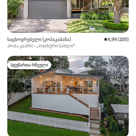
საცხოვრებელი (კოპაკაბანა)
საშუალო შეფას
4,99 (200)
Კოპა კაპრი - „ოჯახური სახლი“
სტუმართა რჩეული
სტუმართა რჩეული