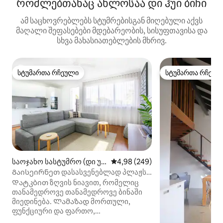
რომლებთანაც ახლოსაა დი ჰუი ბიჩი
ამ საცხოვრებლებს სტუმრებისგან მიღებული აქვს
მაღალი შეფასებები მდებარეობის, სისუფთავისა და
სხვა მახასიათებლების მხრივ.
სტუმართა რჩეული
სტუმართა რჩეულ
სტუმართა რჩეული
სტუმართა რჩეულ
საოჯახო სასტუმრო (დი უა
საშუალო შეფასებაა 5‑დან 4,98
4,98 (249)
ი)
Გაისეირნეთ დასასვენებლად პლაჟსა
და კაფეებში ჩრდილოეთის
Დატკბით ზღვის ნიავით, რომელიც
მოპირდაპირე ბინისგან
თანამედროვე თანამედროვე ბინაში
მიედინება. Ლამაზად მორთული,
ფუნქციური და ფართო,
დამამშვიდებელი ნეიტრალური ფერის