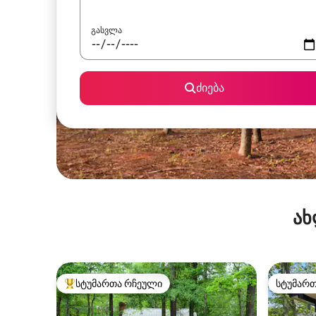
გასვლა
ძიება
ახ
სტუმართა რჩეული
სტუმარ
სტუმართა რჩეული მოწინავე ვარიანტი
სტუმარ