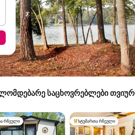
ლომდებარე საცხოვრებლები თვიუ
თა რჩეული
სტუმართა რჩეული
თა რჩეული
სტუმართა რჩეული მოწინავე ვ