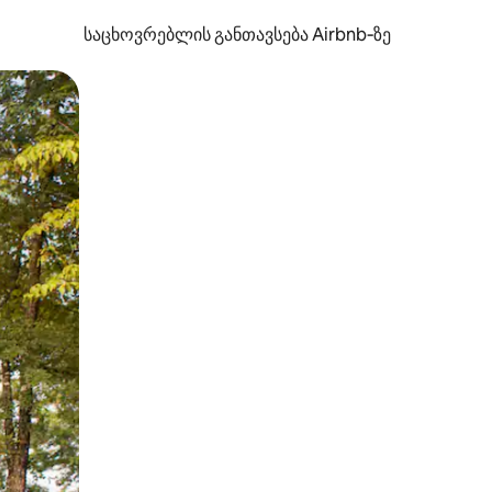
საცხოვრებლის განთავსება Airbnb‑ზე
ან შეხებისა თუ თითის გასმის ჟესტები.