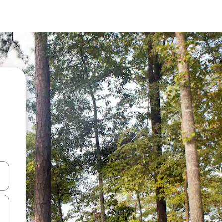
ციისთვის გამოიყენეთ კლავიშები ზემოთ/ქვემოთ მიმართული ისრებით 