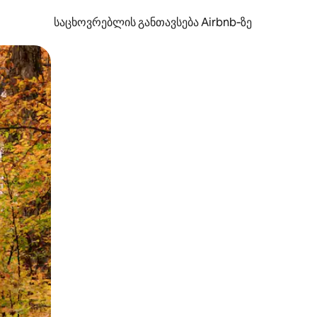
საცხოვრებლის განთავსება Airbnb‑ზე
ან შეხებისა თუ თითის გასმის ჟესტები.