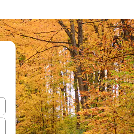
ციისთვის გამოიყენეთ კლავიშები ზემოთ/ქვემოთ მიმართული ისრებით 