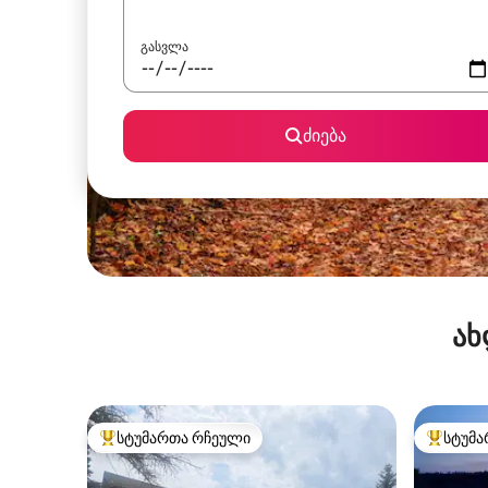
გასვლა
ძიება
ახ
სტუმართა რჩეული
სტუმა
სტუმართა რჩეული მოწინავე ვარიანტი
სტუმართ