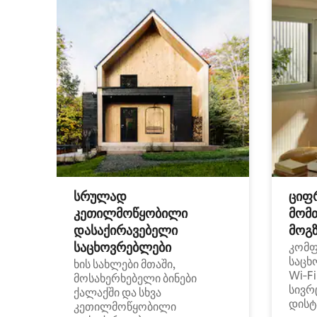
სრულად
ციფ
კეთილმოწყობილი
მომ
დასაქირავებელი
მოგზ
საცხოვრებლები
კომ
საცხ
ხის სახლები მთაში,
Wi‑F
მოსახერხებელი ბინები
სივრ
ქალაქში და სხვა
დისტ
კეთილმოწყობილი