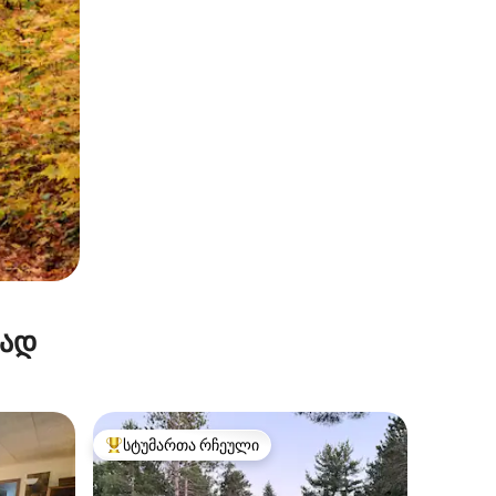
რად
სტუმართა რჩეული
არიანტი
სტუმართა რჩეული მოწინავე ვარიანტი