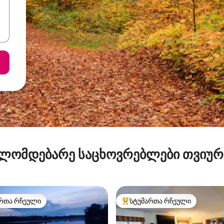
ლომდებარე საცხოვრებლები თვიუ
რთა რჩეული
სტუმართა რჩეული
ა რჩეული მოწინავე ვარიანტი
სტუმართა რჩეული მოწინავე ვ