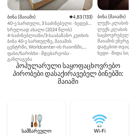
ბინა (მაიამი)
ბინა (მაიამი)
საშუალო შეფასებაა 5‑დან 4,8
4,83 (133)
ლუქს-კლასის ბინა
40‑ე სართული, 3 საძინებელი · ხედები
აუზი და სპორტდ
ყურესა და ქალაქზე · 8 ადამიანისთვის
ლუქს კლასის 3-
სრულიად ახალი (2024 წლის)
საცხოვრებელი 3
4‑საძინებლიანი/3‑სააბაზანო კუთხის
მაიამის ენერგიუ
ბინა 40‑ე სართულზე, მაიამის
დატკბით თვალწა
ცენტრში, Worldcenter‑ის რაიონში,
ელეგანტური თა
პანორამული ხედებით ყურისა და
ხედი
·
შიდა სივრ
ფასი/ხარისხი
·
მდებარეობა
·
ინტერიერით, რბ
ქალაქისკენ 250 კვ. ფუტის
განლაგება
მშვიდი სივრცით 
ბალკონიდან და იატაკიდან ჭერამდე
პოპულარული საყოფაცხოვრებო
ენერგიის აღსადგენ
აწვდენილი ფანჯრებიდან.
პირობები დასაქირავებელ ბინებში:
კურორტის სტილ
1300 კვ. ფუტის ფართობი სამი
მაიამი
მოიცავს სახურავის 
საძინებლით — იდეალურია ოჯახებისა
მომუშავე ფიტნეს 
და ჯგუფებისთვის. საცხოვრებლის
საუკეთესო რესტ
სპორტდარბაზი უფასოდ, კურორტის
ცხოვრების ცენტ
ტიპის აუზი, კვება ადგილზე
და ღირსშესანიშ
(3 რესტორანი) და სპა. რამდენიმე
რამდენიმე წუთის ს
ნაბიჯშია Brightline, Metromover,
უინვუდი — 12 წთ 
Bayside და Miami Worldcenter.
რაიონი — 12 წთ 
გაითვალისწინეთ: საყოველთაოდ
7 ადამიანისთვის
სავალდებულოა კურორტის
სამზარეულო
Wi-Fi
სტუმრები დასტუ
გადასახადის გადახდა