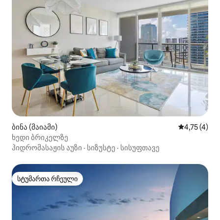
ბინა (მაიამი)
საშუალო შე
4,75 (4)
ხედი ბრიკელზე
ჰიდრომასაჟის აუზი
·
სიზუსტე
·
სისუფთავე
სტუმართა რჩეული
სტუმართა რჩეული