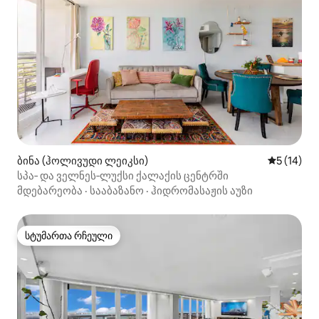
ბინა (ჰოლივუდი ლეიკსი)
საშუალო შ
5 (14)
სპა‑ და ველნეს‑ლუქსი ქალაქის ცენტრში
მდებარეობა
·
სააბაზანო
·
ჰიდრომასაჟის აუზი
სტუმართა რჩეული
სტუმართა რჩეული