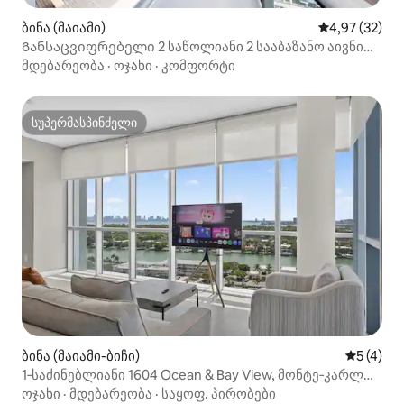
ბინა (მაიამი)
საშუალო შეფა
4,97 (32)
Განსაცვიფრებელი 2 საწოლიანი 2 სააბაზანო აივნით
და არაჩვეულებრივი ხედებით
მდებარეობა
·
ოჯახი
·
კომფორტი
სუპერმასპინძელი
სუპერმასპინძელი
ბინა (მაიამი-ბიჩი)
საშუალო 
5 (4)
1‑საძინებლიანი 1604 Ocean & Bay View, მონტე‑კარლო,
მაიამი‑ბიჩი
ოჯახი
·
მდებარეობა
·
საყოფ. პირობები