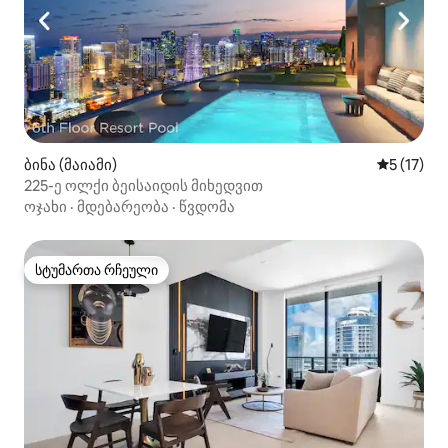
ბინა (მაიამი)
საშუალო 
5 (17)
225-ე ოლქი ბეისაიდის მიხედვით
ოჯახი
·
მდებარეობა
·
წვდომა
სტუმართა რჩეული
სტუმართა რჩეული