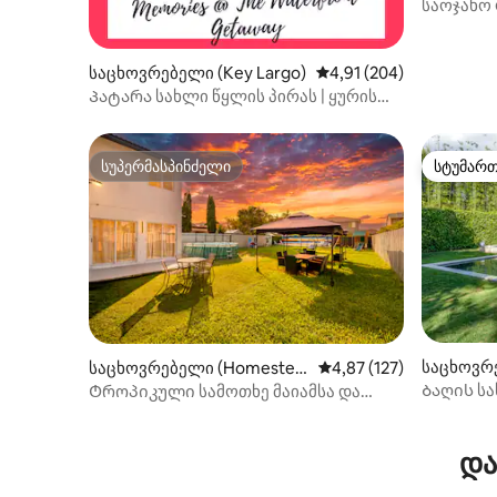
საოჯახო 
გათბობად
საცხოვრებელი (Key Largo)
საშუალო შეფასებაა 5‑
4,91 (204)
Პატარა სახლი წყლის პირას | ყურის
ხედები | გემბანი | აუზი
სუპერმასპინძელი
სტუმარ
სუპერმასპინძელი
სტუმარ
საცხოვრ
საცხოვრებელი (Homestea
საშუალო შეფასებაა 5‑
4,87 (127)
d)
d)
Ბაღის სა
Ტროპიკული სამოთხე მაიამსა და
სახლში
ფლოტის გასაღებებს შორის
და