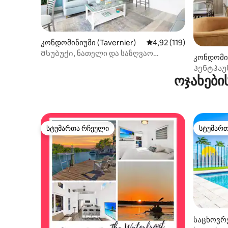
კონდომინიუმი (Tavernier)
საშუალო შეფასებაა 5‑
4,92 (119)
Მსუბუქი, ნათელი და საზღვაო
კონდომინ
კონდომინიუმი ოუშენ-პოინტში
Პენტჰაუს
ოჯახები
In Miami 
სტუმართა რჩეული
სტუმარ
სტუმართა რჩეული
სტუმარ
საცხოვრე