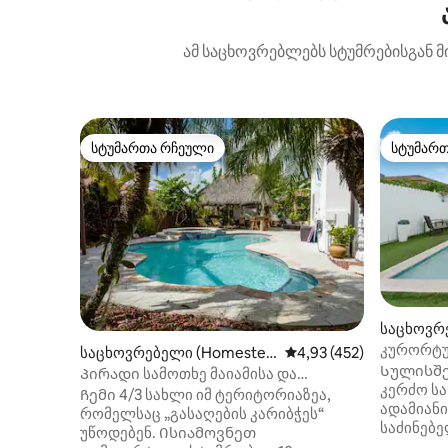
ამ საცხოვრებლებს სტუმრებისგან მ
სტუმართა რჩეული
სტუმარ
სტუმართა რჩეული
სტუმარ
საცხოვრე
კურორტუ
საცხოვრებელი (Homestea
საშუალო შეფასებაა 5‑
4,93 (452)
სახლი 5
Სულისშე
d)
Პირადი სამოთხე მაიამისა და
მოედნით
კერძო სა
გასაღებებს შორის
Ჩემი 4/3 სახლი იმ ტერიტორიაზეა,
ადამიანი
რომელსაც „გასაღების კარიბჭეს“
საძინებელი, 6 საწოლი, 4
უწოდებენ. Ისიამოვნეთ
და ბევრი