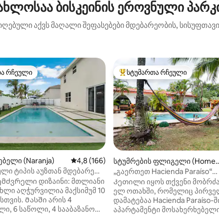
ახლოსაა ბისკეინის ეროვნული პარკ
იღებული აქვს მაღალი შეფასებები მდებარეობის, სისუფთავის
თა რჩეული
სტუმართა რჩეული
თა რჩეული
სტუმართა რჩეული მოწინავე ვ
ბელი (Naranja)
საშუალო შეფასებაა 5‑დან 4,8, 166 მიმოხ
4,8 (166)
სტუმრების ფლიგელი (Homes
tead)
ლი ტიპის აუზთან მდებარე
„გაერთეთ Hacienda Paraíso“
დან 4,93, 452 მიმოხილვა
 საწოლით, მინიგოლფის
აპარტამენტში 1 | აუზი |
მძვრელი დიზაინი: მთლიანი
Კეთილი იყოს თქვენი მობრძან
 და თამაშების ოთახით
ხლი აღჭურვილია მაქსიმუმ 10
ელ ოთახში, რომელიც პირვე
სთვის. Მასში არის 4
დამატებაა Hacienda Paraíso-შ
 სააბაზანო
აპარტამენტი მოსახერხებელი
 ღია ბუნებრივი განათება.
‑ ს სხვა აპარტამენტის გვერდ