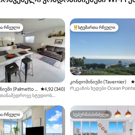
თა რჩეული
სტუმართა რჩეული
თა რჩეული
სტუმართა რჩეული მოწინავე ვ
დან 4,94, 471 მიმოხილვა
კონდომინიუმი (Tavernier)
ს
Ოკეანის ხედები Ocean Pointe
იუმი (Palmetto B
საშუალო შეფასებაა 5‑დან 4,92, 340 მიმოხ
4,92 (340)
თანამედროვე სტუდიოს
ნა
თა რჩეული
სუპერმასპინძელი
თა რჩეული
სუპერმასპინძელი