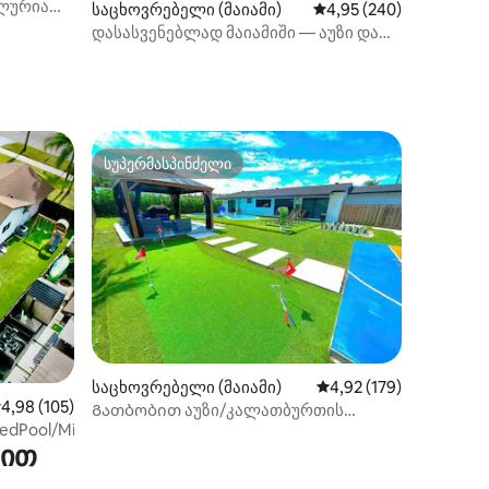
ალურია
საცხოვრებელი (მაიამი)
საშუალო შეფასებაა 5‑
4,95 (240)
დასასვენებლად მაიამიში — აუზი და
ჰიდრომასაჟიანი აუზი გათბობით,
ბარბექიუ
სუპერმასპინძელი
არიანტი
სუპერმასპინძელი
ილვა
საცხოვრებელი (მაიამი)
საშუალო შეფასებაა 5
4,92 (179)
აშუალო შეფასებაა 5‑დან 4,98, 105 მიმოხილვა
4,98 (105)
Გათბობით აუზი/კალათბურთის
tedPool/MiniGolf
მოედანი/Ping Pong მაგიდა/გოლფი
რით