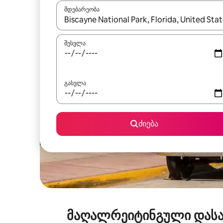
მდებარეობა
როცა შედეგები ხელმისაწვდომი გახდება, ნავიგა
შესვლა
გასვლა
ძიება
მაღალრეიტინგული დასა