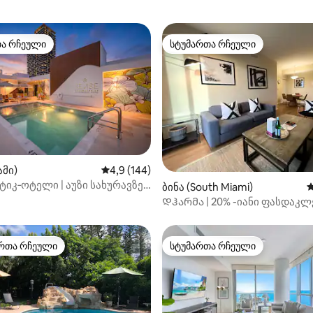
თა რჩეული
სტუმართა რჩეული
თა რჩეული
სტუმართა რჩეული
დან 4,92, 959 მიმოხილვა
ამი)
საშუალო შეფასებაა 5‑დან 4,9, 144 მიმოხ
4,9 (144)
ტიკ‑ოტელი | აუზი სახურავზე
ბინა (South Miami)
ს
არბაზი | Sense28
Დჰარმა | 20% -იანი ფასდაკლ
ყოველთვიურ მომხიბვლელ 2B
სამხრეთ მაიამი
რთა რჩეული
სტუმართა რჩეული
ა რჩეული მოწინავე ვარიანტი
სტუმართა რჩეული