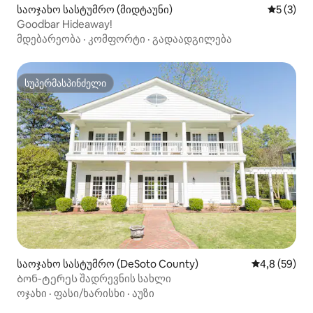
საოჯახო სასტუმრო (მიდტაუნი)
საშუალო 
5 (3)
Goodbar Hideaway!
მდებარეობა
·
კომფორტი
·
გადაადგილება
სუპერმასპინძელი
სუპერმასპინძელი
საოჯახო სასტუმრო (DeSoto County)
საშუალო შეფ
4,8 (59)
Ბონ-ტერეს შადრევნის სახლი
ოჯახი
·
ფასი/ხარისხი
·
აუზი