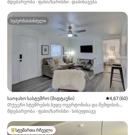
მდებარეობა
·
ფასი/ხარისხი
·
დაბინავება
სუპერმასპინძელი
სუპერმასპინძელი
საოჯახო სასტუმრო (მიდტაუნი)
საშუალო შეფა
4,67 (60)
Თქვენი სტუმრების ბუდე ოვერტონისა და მემფისის
მახლობლად
მდებარეობა
·
ფასი/ხარისხი
·
სისუფთავე
სტუმართა რჩეული
სტუმართა რჩეული მოწინავე ვარიანტი