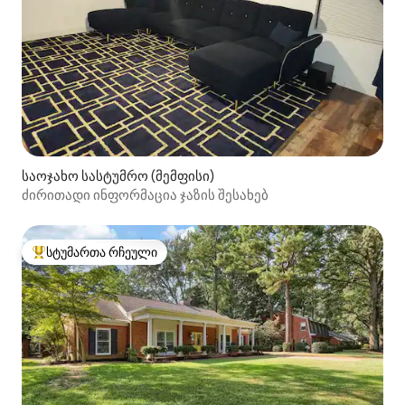
საოჯახო სასტუმრო (მემფისი)
ძირითადი ინფორმაცია ჯაზის შესახებ
სტუმართა რჩეული
სტუმართა რჩეული მოწინავე ვარიანტი