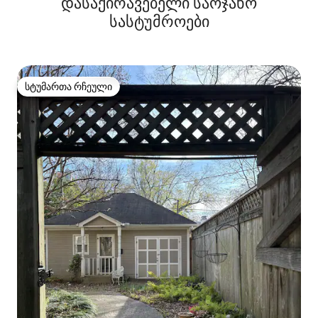
დასაქირავებელი საოჯახო
სასტუმროები
სტუმართა რჩეული
სტუმართა რჩეული