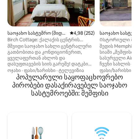
საოჯახო სასტუმრო (მიდტ
საშუალო შეფასებაა 5‑დან 4,9
4,98 (252)
საოჯახო სასტუმრ
აუნი)
აუნი)
Birch Cottage: ქალაქის ცენტრის
Ისტორიული მიდ
შარმი და პარკირების ადგილი
ვაგონი!
მშვიდი საოჯახო სახლი ცენტრალური
შედის Memphis Bu
გათბობითა და კონდიციონერით,
სიაში „მემფისის 
ყველაფერთან ახლოს და
სასურველი Airbn
დასუფთავების სიის გარეშე! დატკბით
ჩვენი სახლის მიმ
მოსაცდელი ბილიკის პარკირებითა
Gardens Historic D
ოჯახი
·
ფასი/ხარისხი
·
ტელევიზია
ფასი/ხარისხი
·
მ
და უფასო წასახემსებლებით ჩვენს
პოპულარული საყოფაცხოვრებო
კომფორტულ ადგ
კომფორტულ საცხოვრებელში,
საშლე დაახლოები
პირობები დასაქირავებელ საოჯახო
რომელიც სავსეა ვინტაჟური ავეჯითა
ფართობს მოიცავს
სასტუმროებში: მემფისი
და წიგნებით. ჩვენი ისტორიული უბანი
კომფორტული KIN
მდებარეობს გზატკეცილიდან
სარეცხი/საშრობი
რამდენიმე კვარტლის, ქალაქის
მინი‑სამზარეულ
ცენტრიდან 7 წუთის, ქალაქის ცენტრის
HD‑ტელევიზორი 
საუკეთესო რესტორნებიდან და
და უფასო პარკირ
მაღაზიებიდან 5 წუთის, ხოლო
გარეთ. დადასტუ
გრეისლენდიდან და აეროპორტიდან
ჩვენს გაუქმების 
12 წუთის სავალზე. გაეცანით
Airbnb‑ს წესების