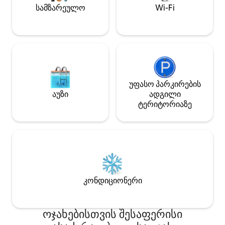
მემფისს და განიტვირთეთ ჩვენს
გამონაკლისები ა
სამზარეულო
Wi-Fi
მომხიბვლელ კოტეჯში! მოთხოვნის
შეიცვალა 2026 
შემთხვევაში ხელმისაწვდომია
Airbnb‑ს საკომის
სრული ზომის მეორე საწოლი.
შეტანილი ცვლილ
უფასო პარკირების
აუზი
ადგილი
ტერიტორიაზე
კონდიციონერი
ოჯახებისთვის შესაფერისი