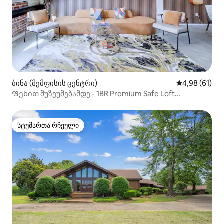
ბინა (მემფისის ცენტრი)
საშუალო შეფ
4,98 (61)
Ფეხით მუზეუმებამდე - 1BR Premium Safe Loft
პარკირების ადგილით
სტუმართა რჩეული
სტუმართა რჩეული