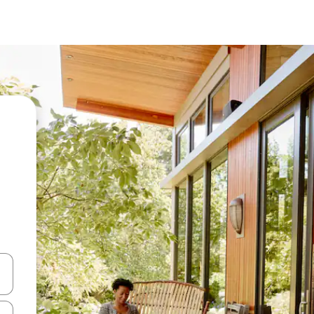
ციისთვის გამოიყენეთ კლავიშები ზემოთ/ქვემოთ მიმართული ისრებით 