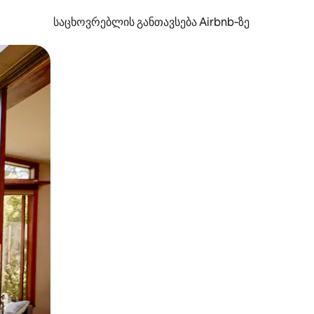
საცხოვრებლის განთავსება Airbnb‑ზე
ან შეხებისა თუ თითის გასმის ჟესტები.