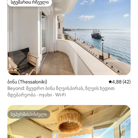
სტუმართა რჩეული
სტუმართა რჩეული
ბინა (Thessaloniki)
საშუალო შეფა
4,88 (42)
Beyond: მყუდრო ბინა ზღვისპირას, ზღვის ხედით
მდებარეობა
·
ოჯახი
·
Wi‑Fi
სუპერმასპინძელი
სუპერმასპინძელი