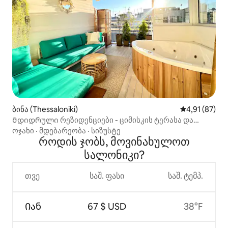
ბინა (Thessaloniki)
საშუალო შეფ
4,91 (87)
Მდიდრული რეზიდენციები - ციმისკის ტერასა და
ჯაკუზი
ოჯახი
·
მდებარეობა
·
სიზუსტე
როდის ჯობს, მოვინახულოთ
სალონიკი?
თვე
საშ. ფასი
საშ. ტემპ.
Იან
67 $ USD
38°F