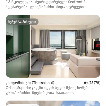
F & B კოლექცია - ძვირადღირებული Seafront 2
საძინებელი ბინა
მდებარეობა
·
ფასი/ხარისხი
·
შიდა სივრცეები
სუპერმასპინძელი
სუპერმასპინძელი
კონდომინიუმი (Thessaloniki)
საშუალო შეფ
4,73 (78)
Oriana Superior ჯაკუზი ზღვის ხედის მქონე ნომერი-
ლუქსი
ფასი/ხარისხი
·
მდებარეობა
·
სააბაზანო