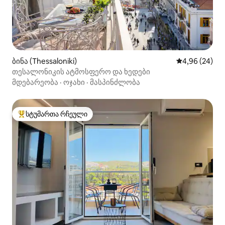
ბინა (Thessaloniki)
საშუალო შეფა
4,96 (24)
თესალონიკის ატმოსფერო და ხედები
მდებარეობა
·
ოჯახი
·
მასპინძლობა
სტუმართა რჩეული
სტუმართა რჩეული მოწინავე ვარიანტი