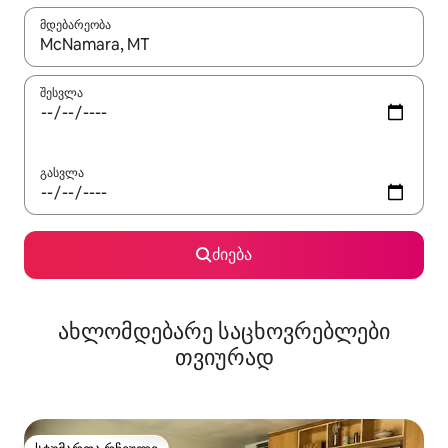
მდებარეობა
როცა შედეგები ხელმისაწვდომი გახდება, ნავიგაციისთვის გამ
შესვლა
გასვლა
ძიება
ახლომდებარე საცხოვრებლები
თვიურად